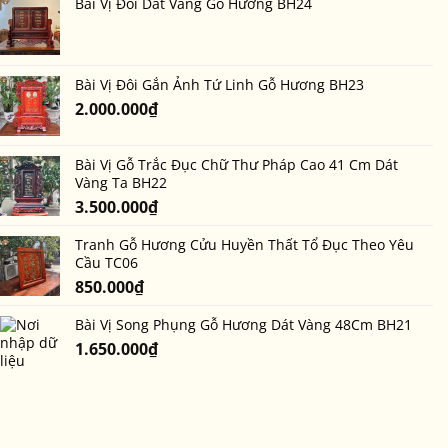
tiên
Bài Vị Đôi Dát Vàng Gỗ Hương BH24
bằng
ảnh
bài
đôi
vị
có
ảnh?
Bài Vị Đôi Gắn Ảnh Tứ Linh Gỗ Hương BH23
Khi
2.000.000
₫
nào
là
thời
điểm
Bài Vị Gỗ Trắc Đục Chữ Thư Pháp Cao 41 Cm Dát
thích
Vàng Ta BH22
hợp?
3.500.000
₫
Tranh Gỗ Hương Cửu Huyền Thất Tổ Đục Theo Yêu
Cầu TC06
850.000
₫
Bài Vị Song Phụng Gỗ Hương Dát Vàng 48Cm BH21
1.650.000
₫