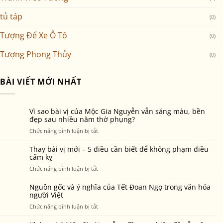
tủ táp
(0)
Tượng Để Xe Ô Tô
(0)
Tượng Phong Thủy
(0)
BÀI VIẾT MỚI NHẤT
Vì sao bài vị của Mộc Gia Nguyễn vẫn sáng màu, bền
đẹp sau nhiều năm thờ phụng?
ở
Chức năng bình luận bị tắt
Vì
sao
Thay bài vị mới – 5 điều cần biết để không phạm điều
bài
cấm kỵ
vị
ở
Chức năng bình luận bị tắt
của
Thay
Mộc
bài
Nguồn gốc và ý nghĩa của Tết Đoan Ngọ trong văn hóa
Gia
vị
người Việt
Nguyễn
mới
ở
Chức năng bình luận bị tắt
vẫn
–
Nguồn
sáng
5
gốc