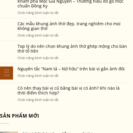
màu,
Khám phá Mộc Gia Nguyễn – Thương hiệu đồ gỗ mộc
điều
và
chuẩn Đồng Kỵ
bền
cần
ý
đẹp
ở
Chức năng bình luận bị tắt
biết
nghĩa
sau
Khám
để
của
nhiều
phá
không
Các mẫu khung ảnh thờ đẹp, trang nghiêm cho mọi
Tết
năm
Mộc
không gian thờ
phạm
Đoan
thờ
Gia
điều
ở
Chức năng bình luận bị tắt
Ngọ
phụng?
Nguyễn
cấm
Các
trong
–
kỵ
mẫu
văn
Top lý do nên chọn khung ảnh thờ ghép mộng cho bàn
Thương
khung
thờ tổ tiên
hóa
hiệu
ảnh
người
ở
Chức năng bình luận bị tắt
đồ
thờ
Việt
Top
gỗ
đẹp,
lý
mộc
Nguyên tắc “Nam tả – Nữ hữu” trên bài vị gắn ảnh đôi
22
trang
do
chuẩn
Th5
nghiêm
ở
Chức năng bình luận bị tắt
nên
Đồng
cho
Nguyên
chọn
Kỵ
mọi
tắc
Có nên thay bài vị cũ bằng bài vị có ảnh? Khi nào là
khung
không
“Nam
thời điểm thích hợp?
ảnh
gian
tả
thờ
ở
Chức năng bình luận bị tắt
thờ
–
ghép
Có
Nữ
mộng
nên
hữu”
cho
thay
SẢN PHẨM MỚI
trên
bàn
bài
bài
thờ
vị
vị
tổ
cũ
gắn