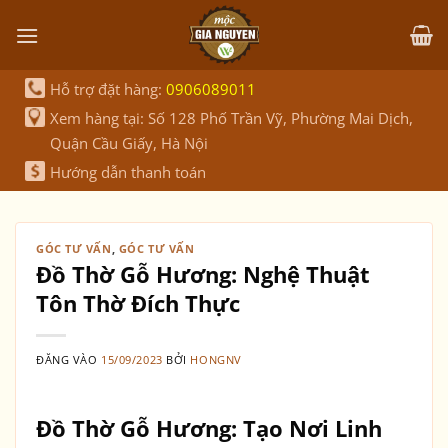
Bỏ
qua
nội
dung
Hỗ trợ đặt hàng:
0906089011
Xem hàng tại: Số 128 Phố Trần Vỹ, Phường Mai Dịch,
Quận Cầu Giấy, Hà Nội
Hướng dẫn thanh toán
GÓC TƯ VẤN
,
GÓC TƯ VẤN
Đồ Thờ Gỗ Hương: Nghệ Thuật
Tôn Thờ Đích Thực
ĐĂNG VÀO
15/09/2023
BỞI
HONGNV
Đồ Thờ Gỗ Hương: Tạo Nơi Linh