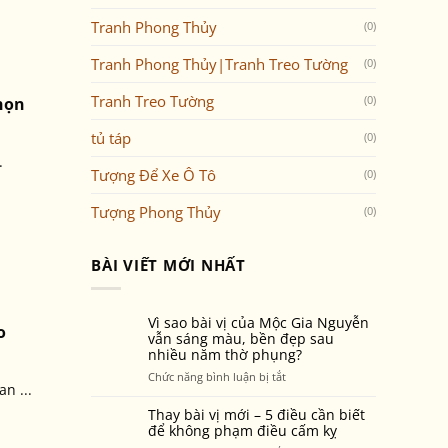
Tranh Phong Thủy
(0)
Tranh Phong Thủy|Tranh Treo Tường
(0)
Tranh Treo Tường
họn
(0)
tủ táp
(0)
.
Tượng Để Xe Ô Tô
(0)
Tượng Phong Thủy
(0)
BÀI VIẾT MỚI NHẤT
Vì sao bài vị của Mộc Gia Nguyễn
o
vẫn sáng màu, bền đẹp sau
nhiều năm thờ phụng?
ở
Chức năng bình luận bị tắt
n ...
Vì
sao
Thay bài vị mới – 5 điều cần biết
bài
để không phạm điều cấm kỵ
vị