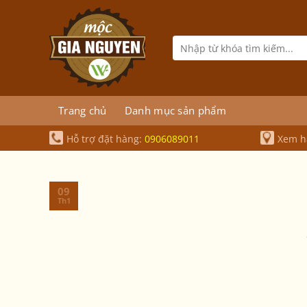
Bỏ
qua
nội
Tìm
kiếm:
dung
Trang chủ
Danh mục sản phẩm
Hỗ trợ đặt hàng:
0906089011
Xem hà
09
Th1