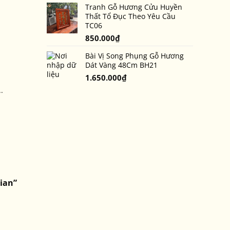
Tranh Gỗ Hương Cửu Huyền
Thất Tổ Đục Theo Yêu Cầu
TC06
850.000
₫
Bài Vị Song Phụng Gỗ Hương
Dát Vàng 48Cm BH21
1.650.000
₫
.
ian”