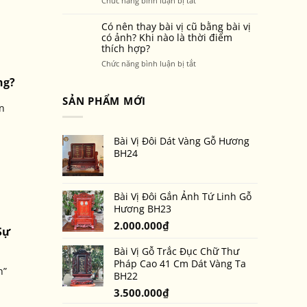
Chức năng bình luận bị tắt
mọi
chọn
Nguyên
không
khung
tắc
Có nên thay bài vị cũ bằng bài vị
gian
ảnh
“Nam
có ảnh? Khi nào là thời điểm
thờ
thờ
thích hợp?
tả
ghép
–
ở
Chức năng bình luận bị tắt
mộng
Nữ
Có
cho
ng?
hữu”
nên
bàn
trên
thay
SẢN PHẨM MỚI
thờ
bài
n
bài
tổ
vị
vị
tiên
gắn
cũ
Bài Vị Đôi Dát Vàng Gỗ Hương
ảnh
bằng
đôi
BH24
bài
vị
có
ảnh?
Bài Vị Đôi Gắn Ảnh Tứ Linh Gỗ
Khi
Hương BH23
nào
2.000.000
₫
là
Sự
thời
điểm
Bài Vị Gỗ Trắc Đục Chữ Thư
thích
Pháp Cao 41 Cm Dát Vàng Ta
h”
hợp?
BH22
3.500.000
₫