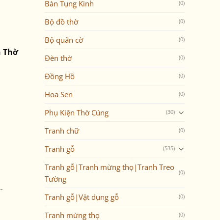
Bàn Tụng Kinh
(0)
Bộ đồ thờ
(0)
Bộ quân cờ
(0)
n Thờ
Đèn thờ
(0)
Đồng Hồ
(0)
Hoa Sen
(0)
Phụ Kiện Thờ Cúng
(30)
Tranh chữ
(0)
Tranh gỗ
(535)
Tranh gỗ|Tranh mừng thọ|Tranh Treo
(0)
Tường
.
Tranh gỗ|Vật dụng gỗ
(0)
Tranh mừng thọ
(0)