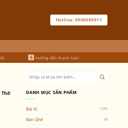
Hotline: 0906089011
Nội
Hướng dẫn thanh toán
DANH MỤC SẢN PHẨM
 Thờ
.
Bài Vị
(100)
Bàn Ghế
(0)