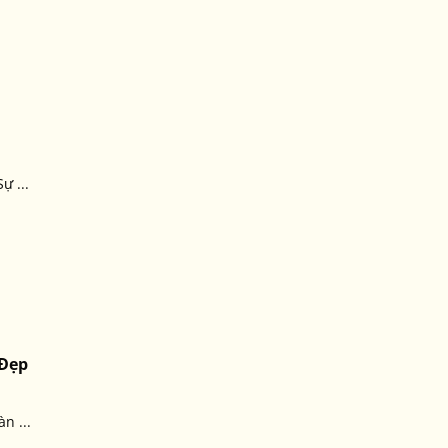
ự ...
 Đẹp
n ...