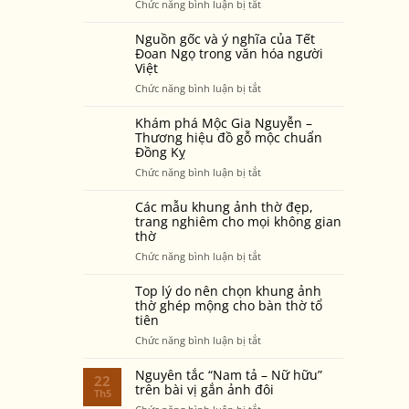
ở
Chức năng bình luận bị tắt
của
Thay
Mộc
bài
Nguồn gốc và ý nghĩa của Tết
Gia
vị
Đoan Ngọ trong văn hóa người
Nguyễn
Việt
mới
vẫn
–
ở
Chức năng bình luận bị tắt
sáng
5
Nguồn
màu,
điều
gốc
Khám phá Mộc Gia Nguyễn –
bền
cần
và
Thương hiệu đồ gỗ mộc chuẩn
đẹp
biết
.
Đồng Kỵ
ý
sau
để
nghĩa
nhiều
ở
Chức năng bình luận bị tắt
không
của
năm
Khám
phạm
Tết
thờ
phá
Các mẫu khung ảnh thờ đẹp,
điều
Đoan
phụng?
Mộc
trang nghiêm cho mọi không gian
cấm
Ngọ
thờ
Gia
kỵ
trong
Nguyễn
ở
Chức năng bình luận bị tắt
văn
–
Các
hóa
Thương
mẫu
Top lý do nên chọn khung ảnh
người
hiệu
khung
thờ ghép mộng cho bàn thờ tổ
Việt
đồ
tiên
ảnh
gỗ
thờ
ở
Chức năng bình luận bị tắt
mộc
a
đẹp,
Top
chuẩn
trang
lý
Nguyên tắc “Nam tả – Nữ hữu”
Đồng
22
nghiêm
do
trên bài vị gắn ảnh đôi
Kỵ
Th5
cho
nên
ở