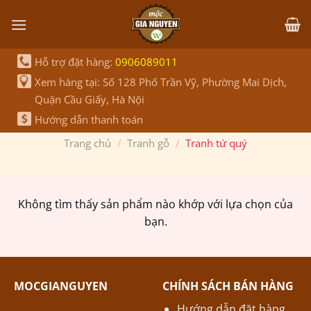
Bỏ
qua
nội
dung
Hỗ trợ đặt hàng:
0906089011
Xem hàng tại: Số 128 Phố Trần Vỹ, Phường Mai Dịch,
Quận Cầu Giấy, Hà Nội
Hướng dẫn thanh toán
Trang chủ
/
Tranh gỗ
/
Tranh tứ quý
Không tìm thấy sản phẩm nào khớp với lựa chọn của
bạn.
MOCGIANGUYEN
CHÍNH SÁCH BÁN HÀNG
Hướng dẫn đặt hàng