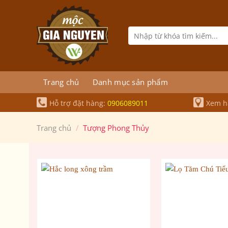
Bỏ
qua
nội
Tìm
kiếm:
dung
Trang chủ
Danh mục sản phẩm
Hỗ trợ đặt hàng:
0906089011
Xem hà
Trang chủ
/
Tượng Phong Thủy