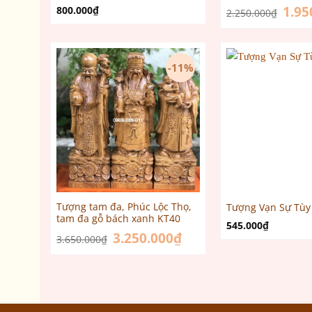
Giá
1.95
800.000
₫
2.250.000
₫
gốc
là:
2.250.
-11%
Tượng tam đa, Phúc Lộc Thọ,
Tượng Vạn Sự Tùy
tam đa gỗ bách xanh KT40
545.000
₫
Giá
3.250.000
₫
Giá
3.650.000
₫
gốc
hiện
là:
tại
3.650.000₫.
là:
3.250.000₫.