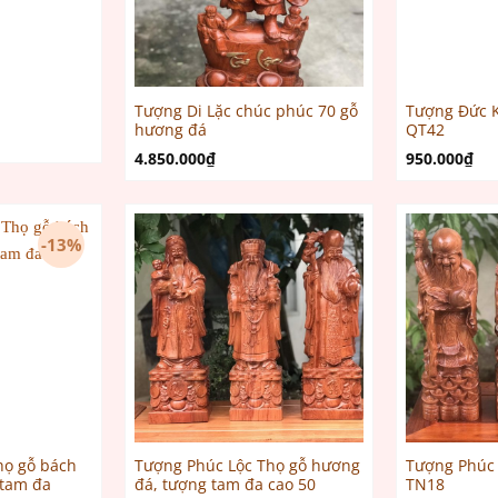
Tượng Di Lặc chúc phúc 70 gỗ
Tượng Đức 
hương đá
QT42
4.850.000
₫
950.000
₫
-13%
họ gỗ bách
Tượng Phúc Lộc Thọ gỗ hương
Tượng Phúc
 tam đa
đá, tượng tam đa cao 50
TN18