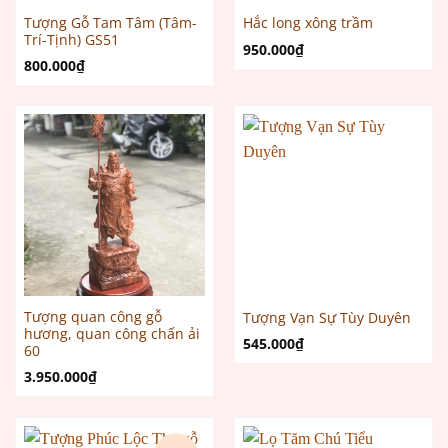
Tượng Gỗ Tam Tâm (Tâm-
Hắc long xông trầm
Trí-Tịnh) GS51
950.000
₫
800.000
₫
Tượng quan công gỗ
Tượng Vạn Sự Tùy Duyên
hương, quan công chấn ải
545.000
₫
60
3.950.000
₫