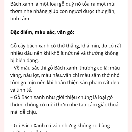
Bách xanh là một loại gỗ quý nó tỏa ra một mùi
thơm nhẹ nhàng giúp con người được thư giãn,
tĩnh tâm.
Đặc điểm, màu sắc, vân gỗ:
Gỗ cây bách xanh có thớ thẳng, khá mịn, do có rất
nhiều dầu nên khi khô ít nứt nẻ và thường không
bị biến dạng.
– Về màu sắc thì gỗ Bách xanh thường có là: màu
vàng, nâu lợt, màu nâu..vân chỉ màu sậm thớ nhỏ
tôm gỗ mịn nên khi hoàn thiện sản phẩm rất đẹp
và tinh tế.
– Gỗ Bách Xanh như giới thiệu chúng là loại gỗ
thơm, chúng có mùi thơm nhẹ tạo cảm giác thoải
mái dễ chịu.
– Gỗ Bách Xanh có vân nhưng không rõ bằng