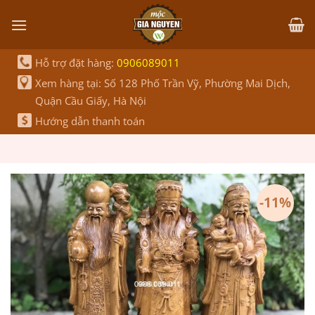
Bỏ
qua
nội
dung
Hỗ trợ đặt hàng:
0906089011
Xem hàng tại: Số 128 Phố Trần Vỹ, Phường Mai Dịch,
Quận Cầu Giấy, Hà Nội
Hướng dẫn thanh toán
-11%