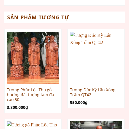
SẢN PHẨM TƯƠNG TỰ
Tượng Phúc Lộc Thọ gỗ
Tượng Đức Kỳ Lân Xông
hương đá, tượng tam đa
Trầm QT42
cao 50
950.000
₫
3.800.000
₫