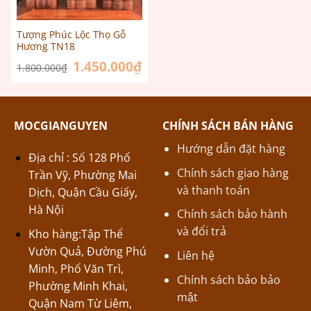
Tượng Phúc Lộc Thọ Gỗ
Hương TN18
Giá
1.450.000
₫
Giá
1.800.000
₫
gốc
hiện
là:
tại
1.800.000₫.
là:
1.450.000₫.
MOCGIANGUYEN
CHÍNH SÁCH BÁN HÀNG
Hướng dẫn đặt hàng
Địa chỉ : Số 128 Phố
Chính sách giao hàng
Trần Vỹ, Phường Mai
và thanh toán
Dịch, Quận Cầu Giấy,
Hà Nội
Chính sách bảo hành
và đổi trả
Kho hàng:Tập Thể
Vườn Quả, Đường Phú
Liên hệ
Minh, Phố Văn Trì,
Chính sách bảo bảo
Phường Minh Khai,
mật
Quận Nam Từ Liêm,