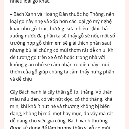
nhiều loại gỗ khác.
– Bách Xanh và Hoàng Đàn thuộc họ Thông, nên
loại gỗ này nhẹ và xốp hơn các loại gỗ mỹ nghệ
khác như gỗ Trắc, hương. sưa nhiều…(khi thả
xuống nước đa phần ta sẽ thấy gỗ sẽ nổi, một số
trường hợp gỗ chìm em sẽ giải thích phần sau)
nhưng bù lại chúng có mùi thơm rất dễ chịu. Khi
để tượng gỗ trên xe ô tô hoặc trong nhà với
không gian nhỏ sẽ cảm nhận rõ điều này..mùi
thơm của gỗ giúp chúng ta cảm thấy hưng phấn
và dễ chịu
Cây Bách xanh là cây thân gỗ to, thẳng. Vỏ thân
màu nâu đen, có vết nứt dọc, có thớ thẳng, khá
mịn, khi khô ít nứt nẻ và thường không bị biến
dạng, không bị mối mọt hay mục, do vậy mà rất
dễ dàng cho việc gia công. Bách xanh thường
được sử dụng để làm hương thắp vì gỗ có mùi