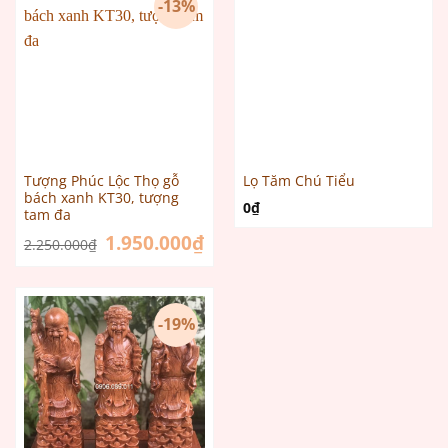
-13%
Tượng Phúc Lộc Thọ gỗ
Lọ Tăm Chú Tiểu
bách xanh KT30, tượng
0
₫
tam đa
Giá
1.950.000
₫
Giá
2.250.000
₫
gốc
hiện
là:
tại
2.250.000₫.
là:
1.950.000₫.
-19%