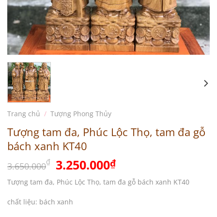
Trang chủ
/
Tượng Phong Thủy
Tượng tam đa, Phúc Lộc Thọ, tam đa gỗ
bách xanh KT40
Giá
Giá
3.250.000
₫
₫
3.650.000
gốc
hiện
Tượng tam đa, Phúc Lộc Thọ, tam đa gỗ bách xanh KT40
là:
tại
3.650.000₫.
là:
chất liệu: bách xanh
3.250.000₫.