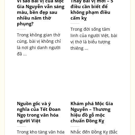
Vì sao bài vị của Mộc
Thay bài vị mới – 5
Gia Nguyễn vẫn sáng
điều cần biết để
màu, bền đẹp sau
không phạm điều
nhiều năm thờ
cấm kỵ
phụng?
Trong đời sống tâm
Trong không gian thờ
linh của người Việt, bài
cúng, bài vị không chỉ
vị thờ là biểu tượng
là nơi ghi danh người
thiêng ...
đã ...
Nguồn gốc và ý
Khám phá Mộc Gia
nghĩa của Tết Đoan
Nguyễn – Thương
Ngọ trong văn hóa
hiệu đồ gỗ mộc
người Việt
chuẩn Đồng Kỵ
Trong kho tàng văn hóa
Nhắc đến Đồng Kỵ (Bắc