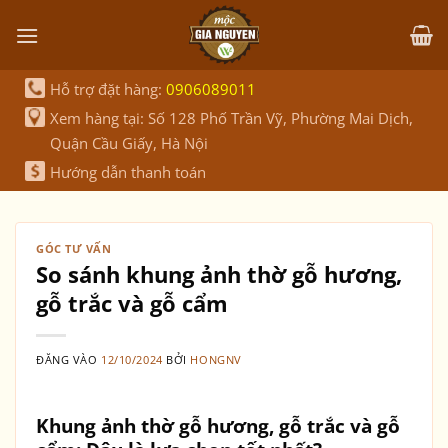
Bỏ
qua
nội
dung
Hỗ trợ đặt hàng:
0906089011
Xem hàng tại: Số 128 Phố Trần Vỹ, Phường Mai Dịch,
Quận Cầu Giấy, Hà Nội
Hướng dẫn thanh toán
GÓC TƯ VẤN
So sánh khung ảnh thờ gỗ hương,
gỗ trắc và gỗ cẩm
ĐĂNG VÀO
12/10/2024
BỞI
HONGNV
Khung ảnh thờ gỗ hương, gỗ trắc và gỗ