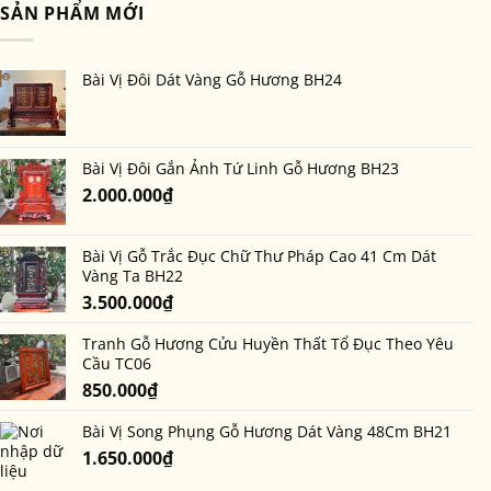
cho
thay
SẢN PHẨM MỚI
trên
bàn
bài
bài
thờ
vị
vị
tổ
cũ
gắn
tiên
Bài Vị Đôi Dát Vàng Gỗ Hương BH24
bằng
ảnh
bài
đôi
vị
có
ảnh?
Bài Vị Đôi Gắn Ảnh Tứ Linh Gỗ Hương BH23
Khi
2.000.000
₫
nào
là
thời
điểm
Bài Vị Gỗ Trắc Đục Chữ Thư Pháp Cao 41 Cm Dát
thích
Vàng Ta BH22
hợp?
3.500.000
₫
Tranh Gỗ Hương Cửu Huyền Thất Tổ Đục Theo Yêu
Cầu TC06
850.000
₫
Bài Vị Song Phụng Gỗ Hương Dát Vàng 48Cm BH21
1.650.000
₫