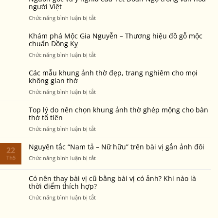
Gia
vị
người Việt
Nguyễn
mới
ở
Chức năng bình luận bị tắt
vẫn
–
Nguồn
sáng
5
gốc
màu,
Khám phá Mộc Gia Nguyễn – Thương hiệu đồ gỗ mộc
điều
và
chuẩn Đồng Kỵ
bền
cần
ý
đẹp
ở
Chức năng bình luận bị tắt
biết
nghĩa
sau
Khám
để
của
nhiều
phá
không
Các mẫu khung ảnh thờ đẹp, trang nghiêm cho mọi
Tết
năm
Mộc
không gian thờ
phạm
Đoan
thờ
Gia
điều
ở
Chức năng bình luận bị tắt
Ngọ
phụng?
Nguyễn
cấm
Các
trong
–
kỵ
mẫu
văn
Top lý do nên chọn khung ảnh thờ ghép mộng cho bàn
Thương
khung
thờ tổ tiên
hóa
hiệu
ảnh
người
ở
Chức năng bình luận bị tắt
đồ
thờ
Việt
Top
gỗ
đẹp,
lý
mộc
Nguyên tắc “Nam tả – Nữ hữu” trên bài vị gắn ảnh đôi
22
trang
do
chuẩn
Th5
nghiêm
ở
Chức năng bình luận bị tắt
nên
Đồng
cho
Nguyên
chọn
Kỵ
mọi
tắc
Có nên thay bài vị cũ bằng bài vị có ảnh? Khi nào là
khung
không
“Nam
thời điểm thích hợp?
ảnh
gian
tả
thờ
ở
Chức năng bình luận bị tắt
thờ
–
ghép
Có
Nữ
mộng
nên
hữu”