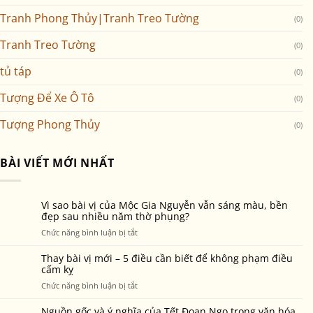
Tranh Phong Thủy|Tranh Treo Tường
(0)
Tranh Treo Tường
(0)
tủ táp
(0)
Tượng Để Xe Ô Tô
(0)
Tượng Phong Thủy
(0)
BÀI VIẾT MỚI NHẤT
Vì sao bài vị của Mộc Gia Nguyễn vẫn sáng màu, bền
đẹp sau nhiều năm thờ phụng?
ở
Chức năng bình luận bị tắt
Vì
sao
Thay bài vị mới – 5 điều cần biết để không phạm điều
bài
cấm kỵ
vị
ở
Chức năng bình luận bị tắt
của
Thay
Mộc
bài
Nguồn gốc và ý nghĩa của Tết Đoan Ngọ trong văn hóa