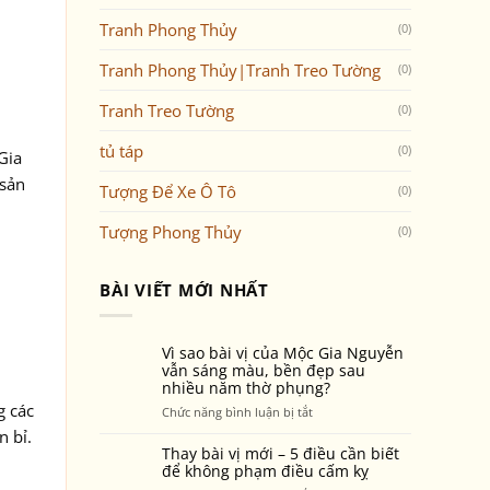
Tranh Phong Thủy
(0)
Tranh Phong Thủy|Tranh Treo Tường
(0)
Tranh Treo Tường
(0)
tủ táp
(0)
Gia
 sản
Tượng Để Xe Ô Tô
(0)
Tượng Phong Thủy
(0)
BÀI VIẾT MỚI NHẤT
Vì sao bài vị của Mộc Gia Nguyễn
vẫn sáng màu, bền đẹp sau
nhiều năm thờ phụng?
g các
ở
Chức năng bình luận bị tắt
Vì
n bỉ.
sao
Thay bài vị mới – 5 điều cần biết
bài
để không phạm điều cấm kỵ
vị