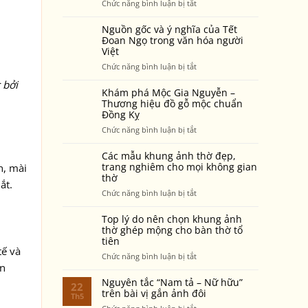
ở
Chức năng bình luận bị tắt
của
Thay
Mộc
bài
Nguồn gốc và ý nghĩa của Tết
Gia
vị
Đoan Ngọ trong văn hóa người
Nguyễn
Việt
mới
vẫn
–
ở
Chức năng bình luận bị tắt
sáng
5
Nguồn
màu,
 bởi
điều
gốc
Khám phá Mộc Gia Nguyễn –
bền
cần
và
Thương hiệu đồ gỗ mộc chuẩn
đẹp
biết
Đồng Kỵ
ý
sau
để
nghĩa
nhiều
ở
Chức năng bình luận bị tắt
không
của
năm
Khám
phạm
Tết
thờ
phá
Các mẫu khung ảnh thờ đẹp,
điều
Đoan
phụng?
Mộc
trang nghiêm cho mọi không gian
h, mài
cấm
Ngọ
thờ
Gia
kỵ
ắt.
trong
Nguyễn
ở
Chức năng bình luận bị tắt
văn
–
Các
hóa
Thương
mẫu
Top lý do nên chọn khung ảnh
người
hiệu
khung
thờ ghép mộng cho bàn thờ tổ
Việt
đồ
tiên
ảnh
gỗ
tế và
thờ
ở
Chức năng bình luận bị tắt
mộc
đẹp,
ân
Top
chuẩn
trang
lý
Nguyên tắc “Nam tả – Nữ hữu”
Đồng
22
nghiêm
do
trên bài vị gắn ảnh đôi
Kỵ
Th5
cho
nên
ở