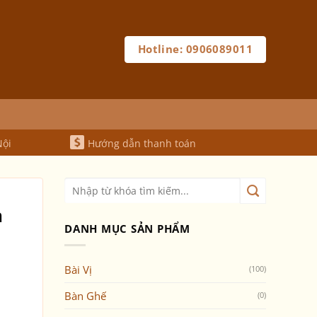
Hotline: 0906089011
Nội
Hướng dẫn thanh toán
n
DANH MỤC SẢN PHẨM
Bài Vị
(100)
Bàn Ghế
(0)