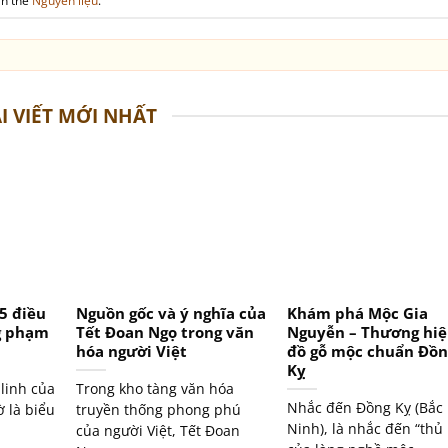
ắn thẻ
Nguyên liệu
.
I VIẾT MỚI NHẤT
 5 điều
Nguồn gốc và ý nghĩa của
Khám phá Mộc Gia
g phạm
Tết Đoan Ngọ trong văn
Nguyễn – Thương hi
hóa người Việt
đồ gỗ mộc chuẩn Đồn
Kỵ
linh của
Trong kho tàng văn hóa
Nhắc đến Đồng Kỵ (Bắc
ờ là biểu
truyền thống phong phú
Ninh), là nhắc đến “thủ
của người Việt, Tết Đoan