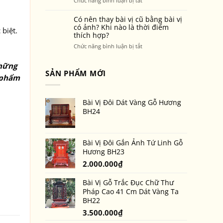
Chức năng bình luận bị tắt
mọi
chọn
Nguyên
không
khung
tắc
Có nên thay bài vị cũ bằng bài vị
gian
ảnh
“Nam
có ảnh? Khi nào là thời điểm
thờ
 biệt.
thờ
thích hợp?
tả
ghép
–
ở
Chức năng bình luận bị tắt
mộng
Nữ
Có
cho
hữu”
nên
bàn
những
trên
thay
SẢN PHẨM MỚI
thờ
bài
 phẩm
bài
tổ
vị
vị
tiên
gắn
cũ
Bài Vị Đôi Dát Vàng Gỗ Hương
ảnh
bằng
đôi
BH24
bài
vị
có
ảnh?
Bài Vị Đôi Gắn Ảnh Tứ Linh Gỗ
Khi
Hương BH23
nào
2.000.000
₫
là
thời
điểm
Bài Vị Gỗ Trắc Đục Chữ Thư
thích
Pháp Cao 41 Cm Dát Vàng Ta
hợp?
BH22
3.500.000
₫