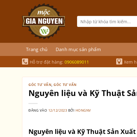
Bỏ
qua
nội
Tìm
kiếm:
dung
Trang chủ
Danh mục sản phẩm
Hỗ trợ đặt hàng:
0906089011
Xem hà
GÓC TƯ VẤN
,
GÓC TƯ VẤN
Nguyên liệu và Kỹ Thuật S
ĐĂNG VÀO
12/12/2023
BỞI
HONGNV
Nguyên liệu và Kỹ Thuật Sản Xuấ