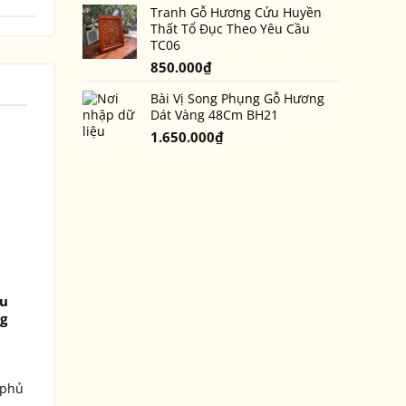
Tranh Gỗ Hương Cửu Huyền
Thất Tổ Đục Theo Yêu Cầu
TC06
850.000
₫
Bài Vị Song Phụng Gỗ Hương
Dát Vàng 48Cm BH21
1.650.000
₫
ệu
g
 phủ