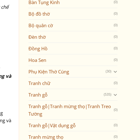
Bàn Tụng Kinh
(0)
 chế
Bộ đồ thờ
(0)
Bộ quân cờ
(0)
Đèn thờ
(0)
Đồng Hồ
(0)
Hoa Sen
(0)
Phụ Kiện Thờ Cúng
(30)
ng và
Tranh chữ
(0)
Tranh gỗ
(535)
Tranh gỗ|Tranh mừng thọ|Tranh Treo
(0)
ng
Tường
ng và
Tranh gỗ|Vật dụng gỗ
(0)
Tranh mừng thọ
(0)