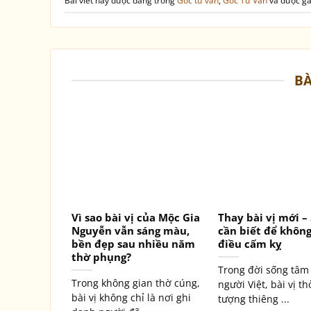
Bài viết này được đăng trong
Góc tư vấn
,
Góc Tư Vấn
và được g
BÀ
Vì sao bài vị của Mộc Gia
Thay bài vị mới –
Nguyễn vẫn sáng màu,
cần biết để khôn
bền đẹp sau nhiều năm
điều cấm kỵ
thờ phụng?
Trong đời sống tâm 
Trong không gian thờ cúng,
người Việt, bài vị th
bài vị không chỉ là nơi ghi
tượng thiêng ...