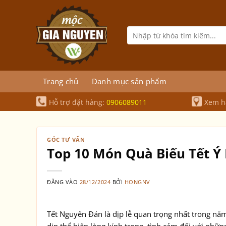
Bỏ
qua
nội
Tìm
kiếm:
dung
Trang chủ
Danh mục sản phẩm
Hỗ trợ đặt hàng:
0906089011
Xem hà
GÓC TƯ VẤN
Top 10 Món Quà Biếu Tết Ý
ĐĂNG VÀO
28/12/2024
BỞI
HONGNV
Tết Nguyên Đán là dịp lễ quan trọng nhất trong năm