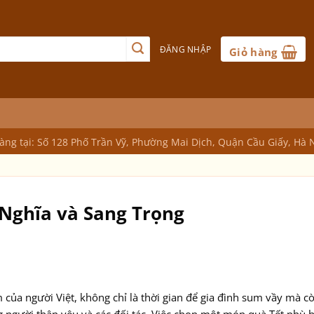
ĐĂNG NHẬP
Giỏ hàng
ng tại: Số 128 Phố Trần Vỹ, Phường Mai Dịch, Quận Cầu Giấy, Hà 
 Nghĩa và Sang Trọng
 của người Việt, không chỉ là thời gian để gia đình sum vầy mà cò