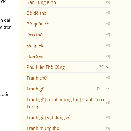
hợp,
Bàn Tụng Kinh
(0)
Bộ đồ thờ
(0)
ện đại
Bộ quân cờ
(0)
a trên
Đèn thờ
(0)
Đồng Hồ
(0)
Hoa Sen
(0)
Phụ Kiện Thờ Cúng
(30)
Tranh chữ
(0)
Tranh gỗ
(535)
 đối
Tranh gỗ|Tranh mừng thọ|Tranh Treo
(0)
Tường
Tranh gỗ|Vật dụng gỗ
(0)
Tranh mừng thọ
(0)