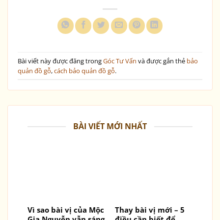
Bài viết này được đăng trong
Góc Tư Vấn
và được gắn thẻ
bảo
quản đồ gỗ
,
cách bảo quản đồ gỗ
.
BÀI VIẾT MỚI NHẤT
Vì sao bài vị của Mộc
Thay bài vị mới – 5
Gia Nguyễn vẫn sáng
điều cần biết để