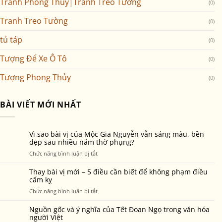
Tranh Phong Thủy|Tranh Treo Tường
(0)
Tranh Treo Tường
(0)
tủ táp
(0)
Tượng Để Xe Ô Tô
(0)
Tượng Phong Thủy
(0)
BÀI VIẾT MỚI NHẤT
Vì sao bài vị của Mộc Gia Nguyễn vẫn sáng màu, bền
đẹp sau nhiều năm thờ phụng?
ở
Chức năng bình luận bị tắt
Vì
sao
Thay bài vị mới – 5 điều cần biết để không phạm điều
bài
cấm kỵ
vị
ở
Chức năng bình luận bị tắt
của
Thay
Mộc
bài
Nguồn gốc và ý nghĩa của Tết Đoan Ngọ trong văn hóa
Gia
vị
người Việt
Nguyễn