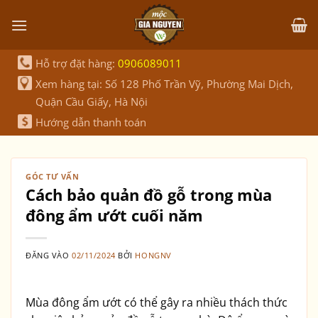
Bỏ
qua
nội
dung
Hỗ trợ đặt hàng:
0906089011
Xem hàng tại: Số 128 Phố Trần Vỹ, Phường Mai Dịch,
Quận Cầu Giấy, Hà Nội
Hướng dẫn thanh toán
GÓC TƯ VẤN
Cách bảo quản đồ gỗ trong mùa
đông ẩm ướt cuối năm
ĐĂNG VÀO
02/11/2024
BỞI
HONGNV
Mùa đông ẩm ướt có thể gây ra nhiều thách thức