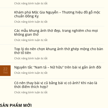
mới
ở
Chức năng bình luận bị tắt
vẫn
–
Nguồn
sáng
5
gốc
màu,
Khám phá Mộc Gia Nguyễn – Thương hiệu đồ gỗ mộc
điều
và
chuẩn Đồng Kỵ
bền
cần
ý
đẹp
ở
Chức năng bình luận bị tắt
biết
nghĩa
sau
Khám
để
của
nhiều
phá
không
Các mẫu khung ảnh thờ đẹp, trang nghiêm cho mọi
Tết
năm
Mộc
không gian thờ
phạm
Đoan
thờ
Gia
điều
ở
Chức năng bình luận bị tắt
Ngọ
phụng?
Nguyễn
cấm
Các
trong
–
kỵ
mẫu
văn
Top lý do nên chọn khung ảnh thờ ghép mộng cho bàn
Thương
khung
thờ tổ tiên
hóa
hiệu
ảnh
người
ở
Chức năng bình luận bị tắt
đồ
thờ
Việt
Top
gỗ
đẹp,
lý
mộc
Nguyên tắc “Nam tả – Nữ hữu” trên bài vị gắn ảnh đôi
22
trang
do
chuẩn
Th5
nghiêm
ở
Chức năng bình luận bị tắt
nên
Đồng
cho
Nguyên
chọn
Kỵ
mọi
tắc
Có nên thay bài vị cũ bằng bài vị có ảnh? Khi nào là
khung
không
“Nam
thời điểm thích hợp?
ảnh
gian
tả
thờ
ở
Chức năng bình luận bị tắt
thờ
–
ghép
Có
Nữ
mộng
nên
hữu”
cho
thay
SẢN PHẨM MỚI
trên
bàn