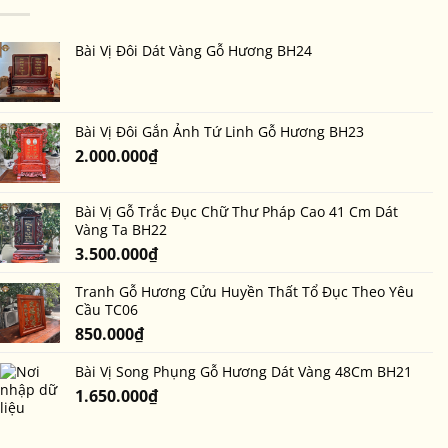
bài
bài
thờ
vị
vị
tổ
cũ
gắn
tiên
Bài Vị Đôi Dát Vàng Gỗ Hương BH24
bằng
ảnh
bài
đôi
vị
có
ảnh?
Bài Vị Đôi Gắn Ảnh Tứ Linh Gỗ Hương BH23
Khi
2.000.000
₫
nào
là
thời
điểm
Bài Vị Gỗ Trắc Đục Chữ Thư Pháp Cao 41 Cm Dát
thích
Vàng Ta BH22
hợp?
3.500.000
₫
Tranh Gỗ Hương Cửu Huyền Thất Tổ Đục Theo Yêu
Cầu TC06
850.000
₫
Bài Vị Song Phụng Gỗ Hương Dát Vàng 48Cm BH21
1.650.000
₫