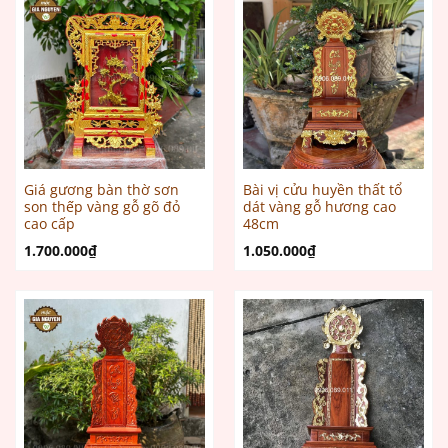
Giá gương bàn thờ sơn
Bài vị cửu huyền thất tổ
son thếp vàng gỗ gõ đỏ
dát vàng gỗ hương cao
cao cấp
48cm
1.700.000
₫
1.050.000
₫