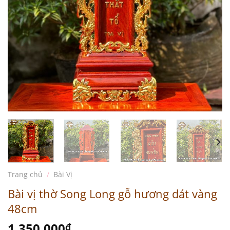
Trang chủ
/
Bài Vị
Bài vị thờ Song Long gỗ hương dát vàng
48cm
1.350.000
₫