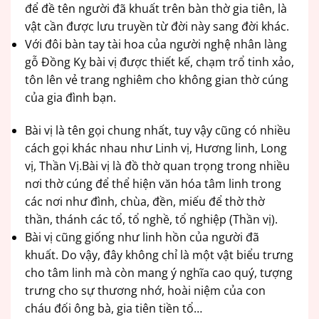
để đề tên người đã khuất trên bàn thờ gia tiên, là
vật cần được lưu truyền từ đời này sang đời khác.
Với đôi bàn tay tài hoa của người nghệ nhân làng
gỗ Đồng Kỵ bài vị được thiết kế, chạm trổ tinh xảo,
tôn lên vẻ trang nghiêm cho không gian thờ cúng
của gia đình bạn.
Bài vị là tên gọi chung nhất, tuy vậy cũng có nhiều
cách gọi khác nhau như Linh vị, Hương linh, Long
vị, Thần Vị.Bài vị là đồ thờ quan trọng trong nhiều
nơi thờ cúng để thể hiện văn hóa tâm linh trong
các nơi như đình, chùa, đền, miếu để thờ thờ
thần, thánh các tổ, tổ nghề, tổ nghiệp (Thần vị).
Bài vị cũng giống như linh hồn của người đã
khuất. Do vậy, đây không chỉ là một vật biểu trưng
cho tâm linh mà còn mang ý nghĩa cao quý, tượng
trưng cho sự thương nhớ, hoài niệm của con
cháu đối ông bà, gia tiên tiền tổ…