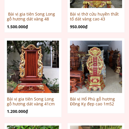
Bài vị gia tiên Song Long
Bài vị thờ cửu huyền thất
gỗ hương dát vàng 48
tổ dát vàng cao 43
1.500.000
₫
950.000
₫
Bài vị gia tiên Song Long
Bài vị Hổ Phù gỗ hương
gỗ hương dát vàng 41cm
Đồng Kỵ đẹp cao 1m52
1.200.000
₫