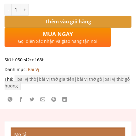
Số lượng
Thêm vào giỏ hàng
MUA NGAY
Gọi điện xác nhận và giao hàng tận nơi
SKU:
050e42cd168b
Danh mục:
Bài Vị
Thẻ:
bài vị thờ|bài vị thờ gia tiên|bài vị thờ gỗ|bài vị thờ gỗ
hương
Mô tả