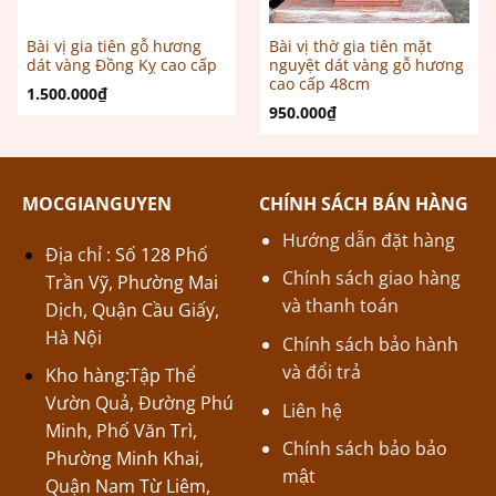
Bài vị gia tiên gỗ hương
Bài vị thờ gia tiên mặt
dát vàng Đồng Kỵ cao cấp
nguyệt dát vàng gỗ hương
cao cấp 48cm
1.500.000
₫
950.000
₫
MOCGIANGUYEN
CHÍNH SÁCH BÁN HÀNG
Hướng dẫn đặt hàng
Địa chỉ : Số 128 Phố
Chính sách giao hàng
Trần Vỹ, Phường Mai
và thanh toán
Dịch, Quận Cầu Giấy,
Hà Nội
Chính sách bảo hành
và đổi trả
Kho hàng:Tập Thể
Vườn Quả, Đường Phú
Liên hệ
Minh, Phố Văn Trì,
Chính sách bảo bảo
Phường Minh Khai,
mật
Quận Nam Từ Liêm,