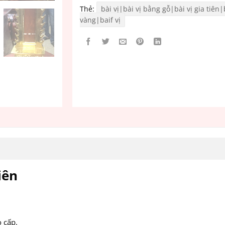
Thẻ:
bài vị|bài vị bằng gỗ|bài vị gia tiên
vàng|baif vị
iên
o cấp.