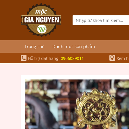
Bỏ
qua
nội
Tìm
kiếm:
dung
Trang chủ
Danh mục sản phẩm
Hỗ trợ đặt hàng:
0906089011
Xem hà