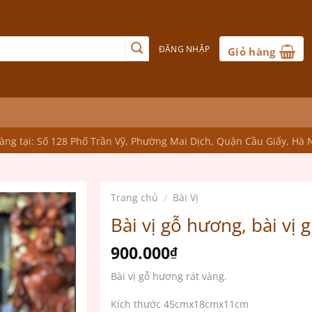
ĐĂNG NHẬP
Giỏ hàng
ng tại: Số 128 Phố Trần Vỹ, Phường Mai Dịch, Quận Cầu Giấy, Hà 
Trang chủ
/
Bài Vị
Bài vị gỗ hương, bài vị g
900.000
₫
Bài vị gỗ hương rát vàng.
Kích thước 45cmx18cmx11cm