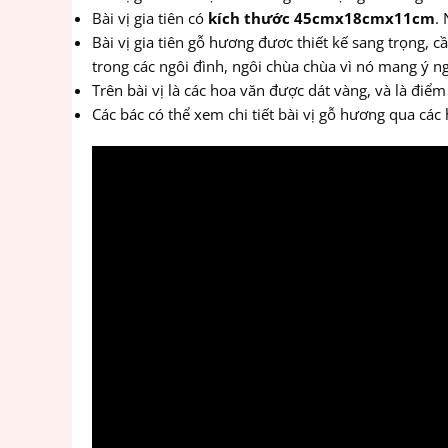
Bài vị gia tiên có
kích thước 45cmx18cmx11cm
.
Bài vị gia tiên gỗ hương đươc thiết kế sang trọng, c
trong các ngôi đình, ngôi chùa chùa vì nó mang ý ng
Trên bài vị là các hoa văn được dát vàng, và là điểm
Các bác có thể xem chi tiết bài vị gỗ hương qua các