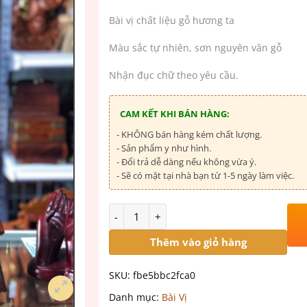
Bài vị chất liệu gỗ hương ta
Màu sắc tự nhiên, sơn nguyên vân gỗ
Nhận đục chữ theo yêu cầu.
CAM KẾT KHI BÁN HÀNG:
- KHÔNG bán hàng kém chất lượng.
- Sản phẩm y như hình.
- Đổi trả dễ dàng nếu không vừa ý.
- Sẽ có mặt tại nhà bạn từ 1-5 ngày làm việc.
Số lượng
Thêm vào giỏ hàng
SKU:
fbe5bbc2fca0
Danh mục:
Bài Vị