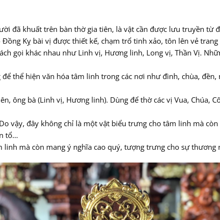
gười đã khuất trên bàn thờ gia tiên, là vật cần được lưu truyền từ 
 Đồng Kỵ bài vị được thiết kế, chạm trổ tinh xảo, tôn lên vẻ tran
 cách gọi khác nhau như Linh vị, Hương linh, Long vị, Thần Vị. Nh
 để thể hiện văn hóa tâm linh trong các nơi như đình, chùa, đền, 
tiên, ông bà (Linh vị, Hương linh). Dùng để thờ các vị Vua, Chúa,
t. Do vậy, đây không chỉ là một vật biểu trưng cho tâm linh mà c
ền tổ…
m linh mà còn mang ý nghĩa cao quý, tượng trưng cho sự thương n