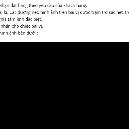
 Nhận đặt hàng theo yêu cầu của khách hàng.
ầu kì. Các đường nét, hình ảnh trên bài vị được trạm trổ sắc nét, 
hĩa tâm linh đặc biệt.
 nhấn cho chiếc bài vị.
 hình ảnh bên dưới :