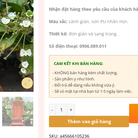
Nhận đặt hàng theo yêu cầu của khách hà
Màu sắc:
cánh gián, sơn PU nhãn mịn.
Thiết kế:
đơn giản và sang trọng.
Số điện thoại: 0906.089.011
CAM KẾT KHI BÁN HÀNG:
- KHÔNG bán hàng kém chất lượng.
- Sản phẩm y như hình.
- Đổi trả dễ dàng nếu không vừa ý.
- Sẽ có mặt tại nhà bạn từ 1-5 ngày làm việc.
Số lượng
Thêm vào giỏ hàng
SKU:
a45666105236