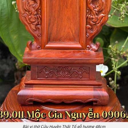
Bài vị thờ Cửu Huyền Thất Tổ gỗ hương 48cm