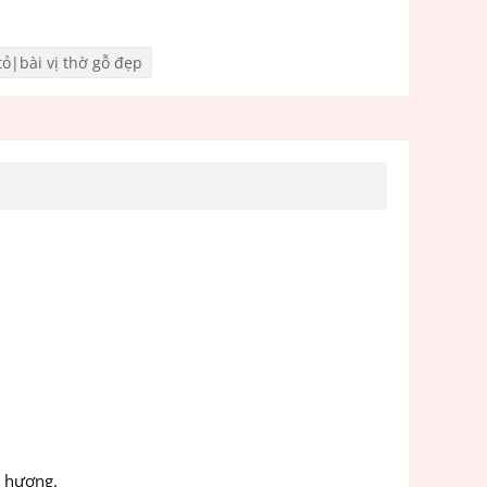
tỏ|bài vị thờ gỗ đẹp
ỗ hương.