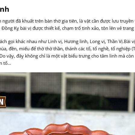
linh
ên người đã khuất trên bàn thờ gia tiên, là vật cần được lưu truyền
 Đồng Kỵ bài vị được thiết kế, chạm trổ tinh xảo, tôn lên vẻ tran
cách gọi khác nhau như Linh vị, Hương linh, Long vị, Thần Vị.Bài 
ùa, đền, miếu để thờ thờ thần, thánh các tổ, tổ nghề, tổ nghiệp (T
t. Do vậy, đây không chỉ là một vật biểu trưng cho tâm linh mà c
ền tổ…