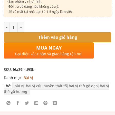
- Sản phẩm y như hình.
- Đổi trả dễ dàng nếu không vừa ý.
- Sẽ có mặt tại nhà bạn từ 1-5 ngày làm việc.
Số lượng
Thêm vào giỏ hàng
MUA NGAY
Gọi điện xác nhận và giao hàng tận nơi
SKU:
f6a39f4d93bf
Danh mục:
Bài Vị
Thẻ:
bài vị|bài vị cửu huyền thất tổ|bài vị thờ gỗ đẹp|bài vị
thờ gỗ hương