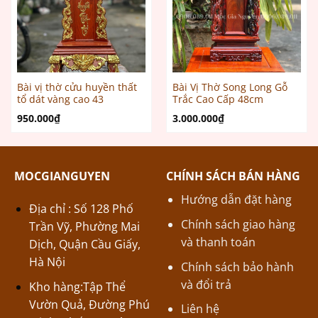
Bài vị thờ cửu huyền thất
Bài Vị Thờ Song Long Gỗ
tổ dát vàng cao 43
Trắc Cao Cấp 48cm
950.000
₫
3.000.000
₫
MOCGIANGUYEN
CHÍNH SÁCH BÁN HÀNG
Hướng dẫn đặt hàng
Địa chỉ : Số 128 Phố
Chính sách giao hàng
Trần Vỹ, Phường Mai
và thanh toán
Dịch, Quận Cầu Giấy,
Hà Nội
Chính sách bảo hành
và đổi trả
Kho hàng:Tập Thể
Vườn Quả, Đường Phú
Liên hệ