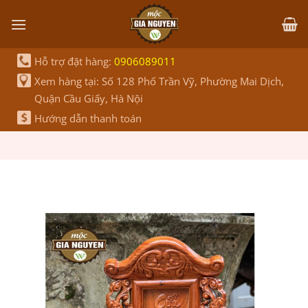
Bỏ
qua
nội
dung
Hỗ trợ đặt hàng:
0906089011
Xem hàng tại: Số 128 Phố Trần Vỹ, Phường Mai Dịch,
Quận Cầu Giấy, Hà Nội
Hướng dẫn thanh toán