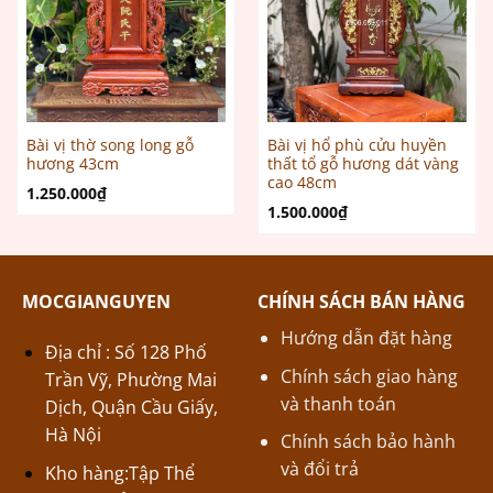
Bài vị thờ song long gỗ
Bài vị hổ phù cửu huyền
hương 43cm
thất tổ gỗ hương dát vàng
cao 48cm
1.250.000
₫
1.500.000
₫
MOCGIANGUYEN
CHÍNH SÁCH BÁN HÀNG
Hướng dẫn đặt hàng
Địa chỉ : Số 128 Phố
Chính sách giao hàng
Trần Vỹ, Phường Mai
và thanh toán
Dịch, Quận Cầu Giấy,
Hà Nội
Chính sách bảo hành
và đổi trả
Kho hàng:Tập Thể