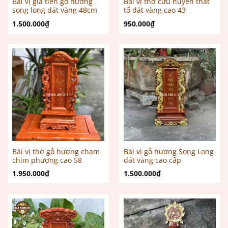
Bài vị gia tiên gỗ hương
Bài vị thờ cửu huyền thất
song long dát vàng 48cm
tổ dát vàng cao 43
1.500.000
₫
950.000
₫
Bài vị thờ gỗ hương chạm
Bài vị gỗ hương Song Long
chim phượng cao 58
dát vàng cao cấp
1.950.000
₫
1.500.000
₫