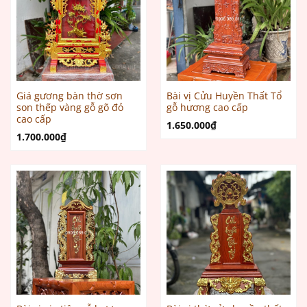
Giá gương bàn thờ sơn
Bài vị Cửu Huyền Thất Tổ
son thếp vàng gỗ gõ đỏ
gỗ hương cao cấp
cao cấp
1.650.000
₫
1.700.000
₫