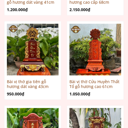
gỗ hương dát vàng 41cm
hương cao cấp 68cm
1.200.000
₫
2.150.000
₫
Bài vị thờ gia tiên gỗ
Bài vị thờ Cửu Huyền Thất
hương dát vàng 43cm
Tổ gỗ hương cao 61cm
950.000
₫
1.050.000
₫