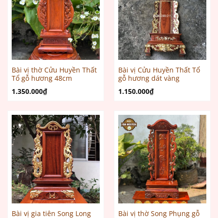
Bài vị thờ Cửu Huyền Thất
Bài vị Cửu Huyền Thất Tổ
Tổ gỗ hương 48cm
gỗ hương dát vàng
1.350.000
₫
1.150.000
₫
Bài vị gia tiên Song Long
Bài vị thờ Song Phụng gỗ