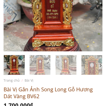
Trang chủ
/
Bài Vị
Bài Vị Gắn Ảnh Song Long Gỗ Hương
Dát Vàng BV62
1.700.000
₫