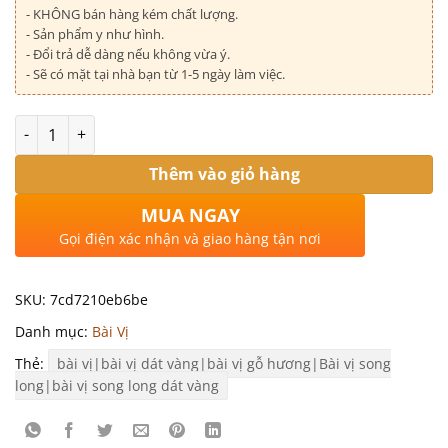
- KHÔNG bán hàng kém chất lượng.
- Sản phẩm y như hình.
- Đổi trả dễ dàng nếu không vừa ý.
- Sẽ có mặt tại nhà bạn từ 1-5 ngày làm việc.
Số lượng
Thêm vào giỏ hàng
MUA NGAY
Gọi điện xác nhận và giao hàng tận nơi
SKU:
7cd7210eb6be
Danh mục:
Bài Vị
Thẻ:
bài vị|bài vị dát vàng|bài vị gỗ hương|Bài vị song
long|bài vị song long dát vàng