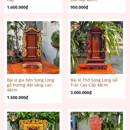
1.600.000
₫
950.000
₫
Bài vị gia tiên Song Long
Bài Vị Thờ Song Long Gỗ
gỗ hương dát vàng cao
Trắc Cao Cấp 48cm
48cm
3.000.000
₫
1.500.000
₫