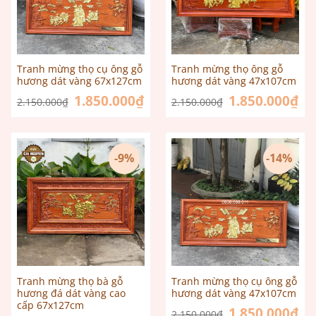
Tranh mừng thọ cụ ông gỗ
Tranh mừng thọ ông gỗ
hương dát vàng 67x127cm
hương dát vàng 47x107cm
Giá
1.850.000
₫
Giá
Giá
1.850.000
₫
Giá
2.150.000
₫
2.150.000
₫
gốc
hiện
gốc
hiệ
là:
tại
là:
tại
2.150.000₫.
là:
2.150.000₫.
là:
1.850.000₫.
1.8
-9%
-14%
Tranh mừng thọ bà gỗ
Tranh mừng thọ cụ ông gỗ
hương đá dát vàng cao
hương dát vàng 47x107cm
cấp 67x127cm
Giá
1.850.000
₫
Giá
2.150.000
₫