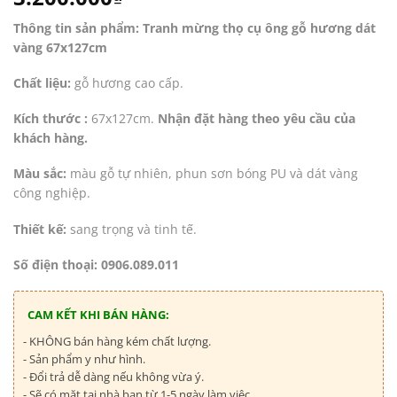
Thông tin sản phẩm: Tranh mừng thọ cụ ông gỗ hương dát
vàng 67x127cm
Chất liệu:
gỗ hương cao cấp.
Kích thước :
67x127cm.
Nhận đặt hàng theo yêu cầu của
khách hàng.
Màu sắc:
màu gỗ tự nhiên, phun sơn bóng PU và dát vàng
công nghiệp.
Thiết kế:
sang trọng và tinh tế.
Số điện thoại: 0906.089.011
CAM KẾT KHI BÁN HÀNG:
- KHÔNG bán hàng kém chất lượng.
- Sản phẩm y như hình.
- Đổi trả dễ dàng nếu không vừa ý.
- Sẽ có mặt tại nhà bạn từ 1-5 ngày làm việc.