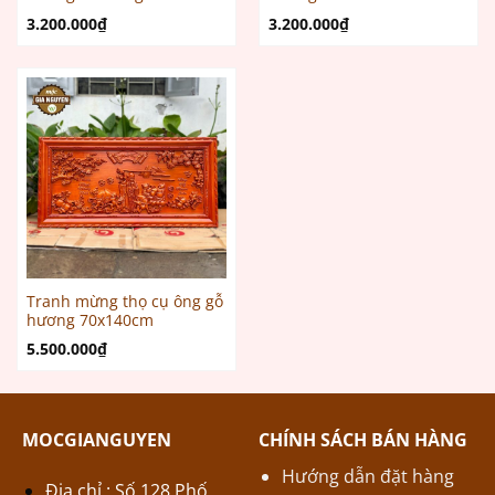
3.200.000
₫
3.200.000
₫
Tranh mừng thọ cụ ông gỗ
hương 70x140cm
5.500.000
₫
MOCGIANGUYEN
CHÍNH SÁCH BÁN HÀNG
Hướng dẫn đặt hàng
Địa chỉ : Số 128 Phố