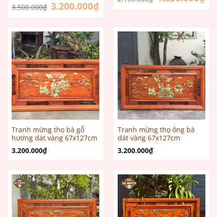
gốc
hiệ
Giá
3.200.000
₫
Giá
3.500.000
₫
là:
tại
gốc
hiện
2.150.000₫.
là:
là:
tại
1.8
3.500.000₫.
là:
3.200.000₫.
Tranh mừng thọ bà gỗ
Tranh mừng thọ ông bà
hương dát vàng 67x127cm
dát vàng 67x127cm
3.200.000
₫
3.200.000
₫