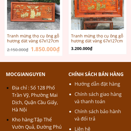
Tranh mừng thọ cụ ông gỗ
Tranh mừng thọ cụ ông gỗ
hương dát vàng 67x127cm
hương dát vàng 67x127cm
Giá
1.850.000
₫
Giá
3.200.000
₫
2.150.000
₫
gốc
hiện
là:
tại
2.150.000₫.
là:
1.850.000₫.
MOCGIANGUYEN
CHÍNH SÁCH BÁN HÀNG
Hướng dẫn đặt hàng
Địa chỉ : Số 128 Phố
Chính sách giao hàng
Trần Vỹ, Phường Mai
và thanh toán
Dịch, Quận Cầu Giấy,
Hà Nội
Chính sách bảo hành
và đổi trả
Kho hàng:Tập Thể
Vườn Quả, Đường Phú
Liên hệ