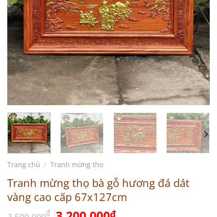
Trang chủ
/
Tranh mừng thọ
Tranh mừng thọ bà gỗ hương đá dát
vàng cao cấp 67x127cm
Giá
Giá
3.200.000
₫
₫
3.500.000