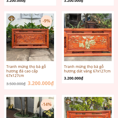
3.200.000
₫
3.200.000
₫
-9%
Tranh mừng thọ bà gỗ
Tranh mừng thọ bà gỗ
hương đá cao cấp
hương dát vàng 67x127cm
67x127cm
3.200.000
₫
Giá
3.200.000
₫
Giá
3.500.000
₫
gốc
hiện
là:
tại
3.500.000₫.
là:
3.200.000₫.
-14%