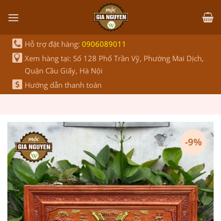
Bỏ
qua
nội
dung
Hỗ trợ đặt hàng:
0906089011
Xem hàng tại: Số 128 Phố Trần Vỹ, Phường Mai Dịch,
Quận Cầu Giấy, Hà Nội
Hướng dẫn thanh toán
-9%