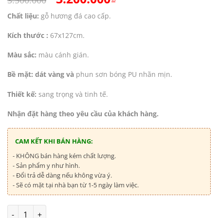
gốc
hiện
Chất liệu:
gỗ hương đá cao cấp.
là:
tại
3.500.000₫.
là:
Kích thước :
67x127cm.
3.200.000₫.
Màu sắc:
màu cánh gián.
Bề mặt: dát vàng và
phun sơn bóng PU nhãn mịn.
Thiết kế:
sang trọng và tinh tế.
Nhận đặt hàng theo yêu cầu của khách hàng.
CAM KẾT KHI BÁN HÀNG:
- KHÔNG bán hàng kém chất lượng.
- Sản phẩm y như hình.
- Đổi trả dễ dàng nếu không vừa ý.
- Sẽ có mặt tại nhà bạn từ 1-5 ngày làm việc.
Số lượng