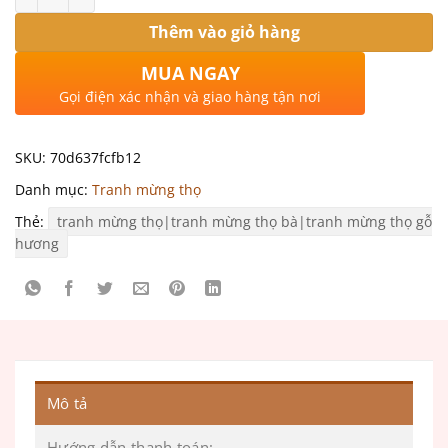
Thêm vào giỏ hàng
MUA NGAY
Gọi điện xác nhận và giao hàng tận nơi
SKU:
70d637fcfb12
Danh mục:
Tranh mừng thọ
Thẻ:
tranh mừng thọ|tranh mừng thọ bà|tranh mừng thọ gỗ
hương
Mô tả
Hướng dẫn thanh toán: