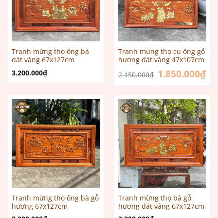
Tranh mừng thọ ông bà
Tranh mừng thọ cụ ông gỗ
dát vàng 67x127cm
hương dát vàng 47x107cm
Giá
1.850.000
₫
Giá
3.200.000
₫
2.150.000
₫
gốc
hiệ
là:
tại
2.150.000₫.
là:
1.8
Tranh mừng thọ ông bà gỗ
Tranh mừng thọ bà gỗ
hương 67x127cm
hương dát vàng 67x127cm