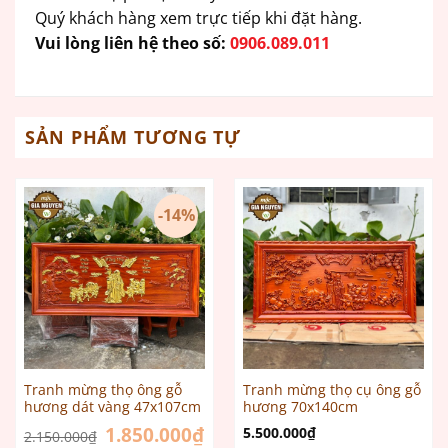
Quý khách hàng xem trực tiếp khi đặt hàng.
Vui lòng liên hệ theo số:
0906.089.011
SẢN PHẨM TƯƠNG TỰ
-14%
Tranh mừng thọ ông gỗ
Tranh mừng thọ cụ ông gỗ
hương dát vàng 47x107cm
hương 70x140cm
Giá
1.850.000
₫
Giá
5.500.000
₫
2.150.000
₫
gốc
hiện