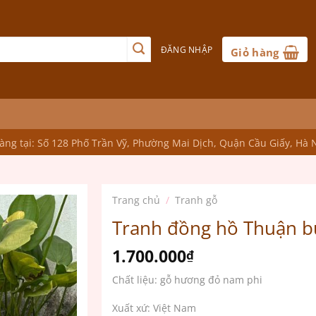
ĐĂNG NHẬP
Giỏ hàng
ng tại: Số 128 Phố Trần Vỹ, Phường Mai Dịch, Quận Cầu Giấy, Hà 
Trang chủ
/
Tranh gỗ
Tranh đồng hồ Thuận b
1.700.000
₫
Chất liệu: gỗ hương đỏ nam phi
Xuất xứ: Việt Nam