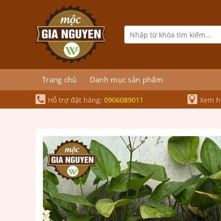
Bỏ
qua
nội
Tìm
kiếm:
dung
Trang chủ
Danh mục sản phẩm
Hỗ trợ đặt hàng:
0906089011
Xem hà