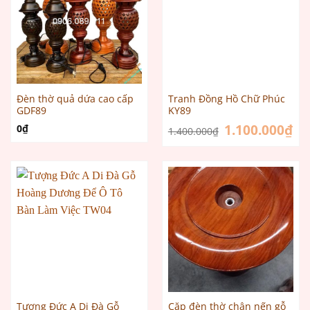
Đèn thờ quả dứa cao cấp
Tranh Đồng Hồ Chữ Phúc
GDF89
KY89
Giá
1.100.000
₫
Giá
0
₫
1.400.000
₫
gốc
hiệ
là:
tại
1.400.000₫.
là:
1.1
Tượng Đức A Di Đà Gỗ
Cặp đèn thờ chân nến gỗ