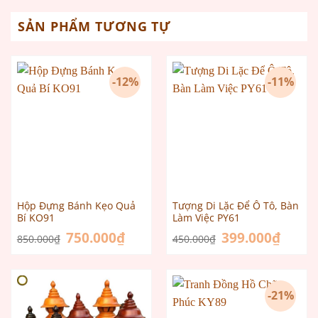
SẢN PHẨM TƯƠNG TỰ
-12%
-11%
Hộp Đựng Bánh Kẹo Quả
Tượng Di Lặc Để Ô Tô, Bàn
Bí KO91
Làm Việc PY61
Giá
750.000
₫
Giá
Giá
399.000
₫
Giá
850.000
₫
450.000
₫
gốc
hiện
gốc
hiện
là:
tại
là:
tại
850.000₫.
là:
450.000₫.
là:
750.000₫.
399.000
-21%