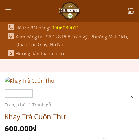
Bỏ
qua
nội
dung
Hỗ trợ đặt hàng:
0906089011
Xem hàng tại: Số 128 Phố Trần Vỹ, Phường Mai Dịch,
Quận Cầu Giấy, Hà Nội
Hướng dẫn thanh toán
Trang chủ
/
Tranh gỗ
Khay Trà Cuốn Thư
600.000
₫