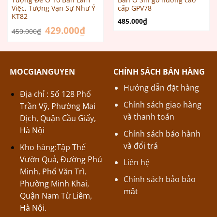
Việc, Tượng Vạn Sự Như Ý
cấp GPV78
KT82
485.000
₫
Giá
429.000
₫
Giá
450.000
₫
gốc
hiện
là:
tại
450.000₫.
là:
429.000₫.
MOCGIANGUYEN
CHÍNH SÁCH BÁN HÀNG
Hướng dẫn đặt hàng
Địa chỉ : Số 128 Phố
Chính sách giao hàng
Trần Vỹ, Phường Mai
và thanh toán
Dịch, Quận Cầu Giấy,
Hà Nội
Chính sách bảo hành
và đổi trả
Kho hàng:Tập Thể
Vườn Quả, Đường Phú
Liên hệ
Minh, Phố Văn Trì,
Chính sách bảo bảo
Phường Minh Khai,
mật
Quận Nam Từ Liêm,
Hà Nội.