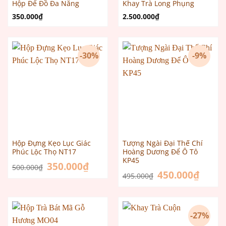
Hộp Để Đồ Đa Năng
Khay Trà Long Phụng
350.000
₫
2.500.000
₫
-30%
-9%
Hộp Đựng Kẹo Lục Giác
Tượng Ngài Đại Thế Chí
Phúc Lộc Thọ NT17
Hoàng Dương Để Ô Tô
KP45
Giá
350.000
₫
Giá
500.000
₫
gốc
hiện
Giá
450.000
₫
Giá
495.000
₫
là:
tại
gốc
hiện
500.000₫.
là:
là:
tại
350.000₫.
495.000₫.
là:
450.000
-27%