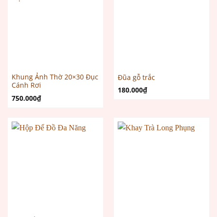
Khung Ảnh Thờ 20×30 Đục
Đũa gỗ trắc
Cánh Rơi
180.000
₫
750.000
₫