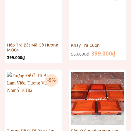
Hộp Trà Bát Mã Gỗ Hương
Khay Trà Cuộn
MO04
Giá
399.000
₫
Giá
550.000
₫
gốc
hiện
399.000
₫
là:
tại
550.000₫.
là:
399.000
-5%
Tượng Để Ô Tô Bàn Làm
Bàn Ô Sin gỗ hương cao