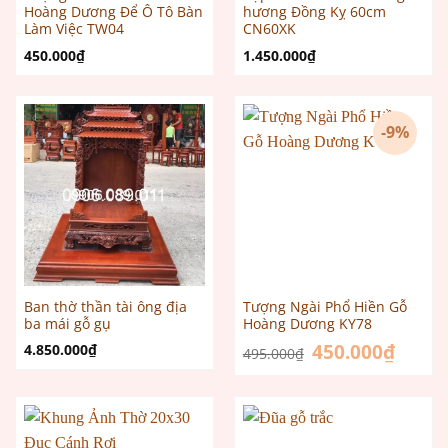
Hoàng Dương Để Ô Tô Bàn
hương Đồng Kỵ 60cm
Làm Việc TW04
CN60XK
450.000
₫
1.450.000
₫
-9%
Ban thờ thần tài ông địa
Tượng Ngài Phổ Hiền Gỗ
ba mái gỗ gụ
Hoàng Dương KY78
Giá
450.000
₫
Giá
4.850.000
₫
495.000
₫
gốc
hiện
là:
tại
495.000₫.
là:
450.000