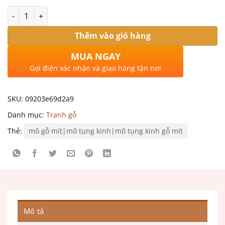
Số lượng
Thêm vào giỏ hàng
MUA NGAY
Gọi điện xác nhận và giao hàng tận nơi
SKU:
09203e69d2a9
Danh mục:
Tranh gỗ
Thẻ:
mõ gỗ mít|mõ tụng kinh|mõ tụng kinh gỗ mít
Mô tả