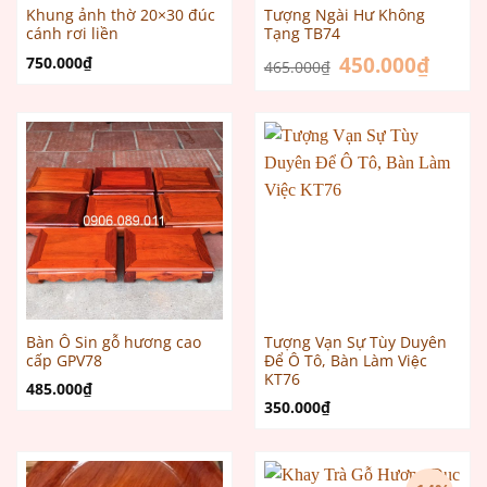
Khung ảnh thờ 20×30 đúc
Tượng Ngài Hư Không
cánh rơi liền
Tạng TB74
Giá
450.000
₫
Giá
750.000
₫
465.000
₫
gốc
hiện
là:
tại
465.000₫.
là:
450.000
Bàn Ô Sin gỗ hương cao
Tượng Vạn Sự Tùy Duyên
cấp GPV78
Để Ô Tô, Bàn Làm Việc
KT76
485.000
₫
350.000
₫