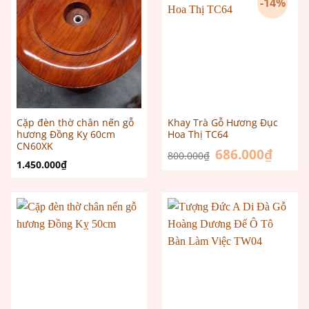
-14%
Cặp đèn thờ chân nến gỗ
Khay Trà Gỗ Hương Đục
hương Đồng Kỵ 60cm
Hoa Thị TC64
CN60XK
Giá
686.000
₫
Giá
800.000
₫
gốc
hiện
1.450.000
₫
là:
tại
800.000₫.
là:
686.000