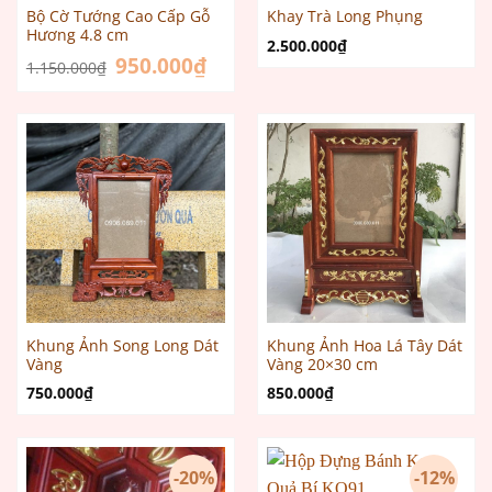
Bộ Cờ Tướng Cao Cấp Gỗ
Khay Trà Long Phụng
Hương 4.8 cm
2.500.000
₫
Giá
950.000
₫
Giá
1.150.000
₫
gốc
hiện
là:
tại
1.150.000₫.
là:
950.000₫.
Khung Ảnh Song Long Dát
Khung Ảnh Hoa Lá Tây Dát
Vàng
Vàng 20×30 cm
750.000
₫
850.000
₫
-20%
-12%