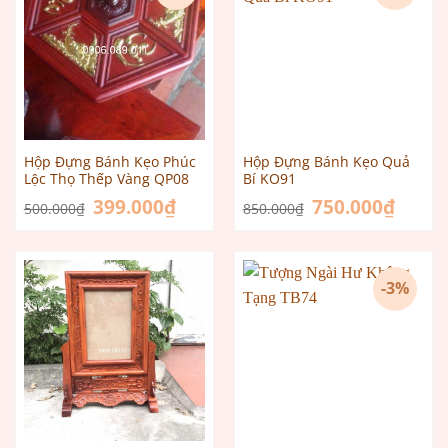
Hộp Đựng Bánh Kẹo Phúc
Hộp Đựng Bánh Kẹo Quả
Lộc Thọ Thếp Vàng QP08
Bí KO91
Giá
399.000
₫
Giá
Giá
750.000
₫
Giá
500.000
₫
850.000
₫
gốc
hiện
gốc
hiện
là:
tại
là:
tại
500.000₫.
là:
850.000₫.
là:
399.000₫.
750.000
-3%