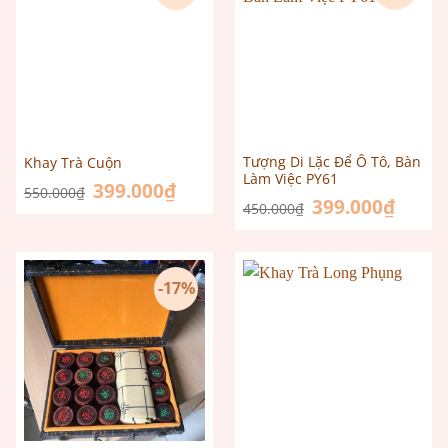
Tượng Di Lặc Để Ô Tô, Bàn
Khay Trà Cuộn
Làm Việc PY61
Giá
399.000
₫
Giá
550.000
₫
gốc
hiện
Giá
399.000
₫
Giá
450.000
₫
là:
tại
gốc
hiện
550.000₫.
là:
là:
tại
399.000₫.
450.000₫.
là:
399.000
-17%