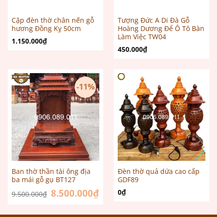
Cặp đèn thờ chân nến gỗ
Tượng Đức A Di Đà Gỗ
hương Đồng Kỵ 50cm
Hoàng Dương Để Ô Tô Bàn
Làm Việc TW04
1.150.000
₫
450.000
₫
-11%
Ban thờ thần tài ông địa
Đèn thờ quả dứa cao cấp
ba mái gỗ gụ BT127
GDF89
Giá
8.500.000
₫
Giá
0
₫
9.500.000
₫
gốc
hiện
là:
tại
9.500.000₫.
là:
8.500.000₫.