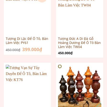
Tượng Di Lặc Để Ô Tô, Bàn
Tượng Đức A Di Đà Gỗ
Làm Việc PY61
Hoàng Dương Để Ô Tô Bàn
Làm Việc TW04
Giá
399.000
₫
Giá
450.000
₫
gốc
hiện
450.000
₫
là:
tại
450.000₫.
là:
399.000₫.