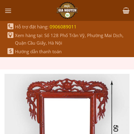
Bỏ
qua
nội
dung
Hỗ trợ đặt hàng:
0906089011
Xem hàng tại: Số 128 Phố Trần Vỹ, Phường Mai Dịch,
Quận Cầu Giấy, Hà Nội
Hướng dẫn thanh toán