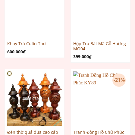
Hộp Trà Bát Mã Gỗ Hương
Khay Trà Cuốn Thư
MO04
600.000
₫
399.000
₫
-21%
Đèn thờ quả dứa cao cấp
Tranh Đồng Hồ Chữ Phúc