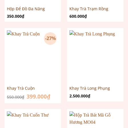
Hộp Để Đồ Đa Năng
Khay Trà Trạm Rồng
350.000
₫
600.000
₫
-27%
Khay Trà Cuộn
Khay Trà Long Phụng
Giá
399.000
₫
Giá
2.500.000
₫
550.000
₫
gốc
hiện
là:
tại
550.000₫.
là:
399.000₫.