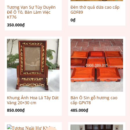
Tượng Vạn Sự Tùy Duyên
Đèn thờ quả dứa cao cấp
Để Ô Tô, Bàn Làm Việc
GDF89
KT76
0
₫
350.000
₫
Khung Ảnh Hoa Lá Tây Dát
Bàn Ô Sin gỗ hương cao
Vàng 20×30 cm
cấp GPV78
850.000
₫
485.000
₫