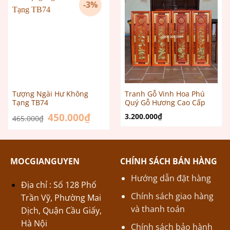
-3%
Tượng Ngài Hư Không
Tranh Gỗ Vinh Hoa Phú
Tạng TB74
Quý Gỗ Hương Cao Cấp
Giá
450.000
₫
Giá
3.200.000
₫
465.000
₫
gốc
hiện
là:
tại
465.000₫.
là:
450.000₫.
MOCGIANGUYEN
CHÍNH SÁCH BÁN HÀNG
Hướng dẫn đặt hàng
Địa chỉ : Số 128 Phố
Chính sách giao hàng
Trần Vỹ, Phường Mai
và thanh toán
Dịch, Quận Cầu Giấy,
Hà Nội
Chính sách bảo hành