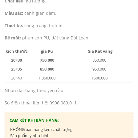
Chất liệu:
gỗ hương.
Màu sắc:
cánh gián đậm.
Thiết kế:
sang trọng, tinh tế.
Bề mặt:
phun sơn PU, dát vàng Đài Loan.
kích thước
giá Pu
Giá Rat vang
20×30
750.000
850.000
25×35
850.000
950.000
30×40
1.350.000
1500.000
Nhận đặt hàng theo yêu cầu.
Số điện thoại liên hệ: 0906.089.011
CAM KẾT KHI BÁN HÀNG:
- KHÔNG bán hàng kém chất lượng.
- Sản phẩm y như hình.