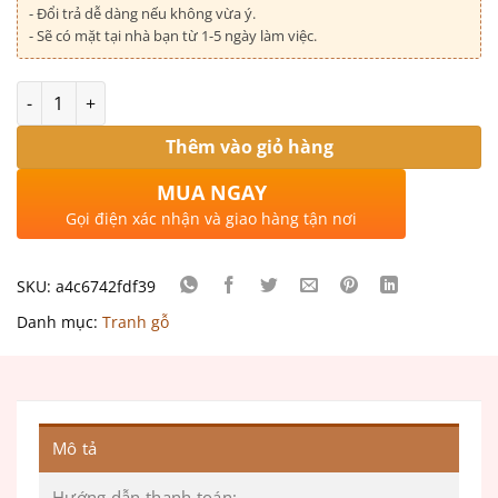
- Đổi trả dễ dàng nếu không vừa ý.
- Sẽ có mặt tại nhà bạn từ 1-5 ngày làm việc.
Số lượng
Thêm vào giỏ hàng
MUA NGAY
Gọi điện xác nhận và giao hàng tận nơi
SKU:
a4c6742fdf39
Danh mục:
Tranh gỗ
Mô tả
Hướng dẫn thanh toán: