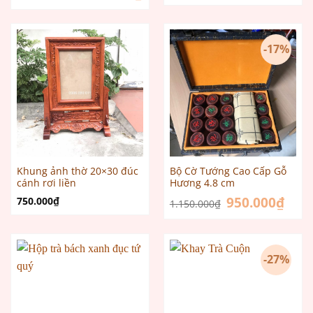
là:
tại
9.500.000₫.
là:
8.500.000₫.
-17%
Khung ảnh thờ 20×30 đúc
Bộ Cờ Tướng Cao Cấp Gỗ
cánh rơi liền
Hương 4.8 cm
Giá
950.000
₫
Giá
750.000
₫
1.150.000
₫
gốc
hiện
là:
tại
1.150.000₫.
là:
950.0
-27%