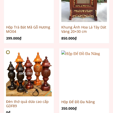
Hộp Trà Bát Mã Gỗ Hương
Khung Ảnh Hoa Lá Tây Dát
MO04
Vàng 20×30 cm
399.000
₫
850.000
₫
Đèn thờ quả dứa cao cấp
Hộp Để Đồ Đa Năng
GDF89
350.000
₫
0
₫