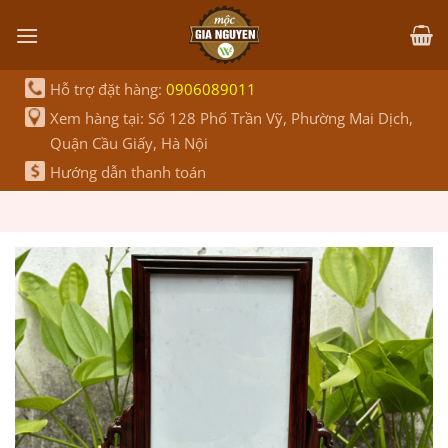
Bỏ
qua
nội
dung
Hỗ trợ đặt hàng:
0906089011
Xem hàng tại: Số 128 Phố Trần Vỹ, Phường Mai Dịch,
Quận Cầu Giấy, Hà Nội
Hướng dẫn thanh toán