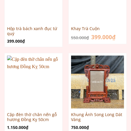
Hộp trà bách xanh đục tứ
Khay Trà Cuộn
quý
Giá
399.000
₫
Giá
550.000
₫
gốc
hiện
399.000
₫
là:
tại
550.000₫.
là:
399.000
Cặp đèn thờ chân nến gỗ
Khung Ảnh Song Long Dát
hương Đồng Kỵ 50cm
Vàng
1.150.000
₫
750.000
₫