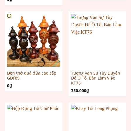
Đèn thờ quả dứa cao cấp
Tượng Vạn Sự Tùy Duyên
GDF89
Để Ô Tô, Bàn Làm Việc
KT76
0
₫
350.000
₫