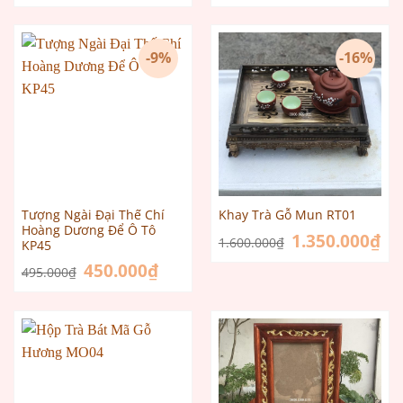
-9%
-16%
Tượng Ngài Đại Thế Chí
Khay Trà Gỗ Mun RT01
Hoàng Dương Để Ô Tô
Giá
1.350.000
₫
Giá
1.600.000
₫
KP45
gốc
hiệ
là:
tại
Giá
450.000
₫
Giá
495.000
₫
1.600.000₫.
là:
gốc
hiện
1.3
là:
tại
495.000₫.
là:
450.000₫.