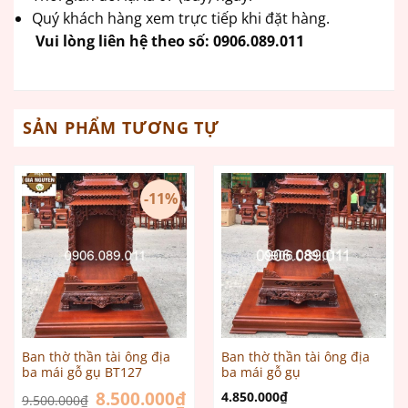
Quý khách hàng xem trực tiếp khi đặt hàng.
Vui lòng liên hệ theo số:
0906.089.011
SẢN PHẨM TƯƠNG TỰ
-11%
Ban thờ thần tài ông địa
Ban thờ thần tài ông địa
ba mái gỗ gụ BT127
ba mái gỗ gụ
Giá
8.500.000
₫
Giá
4.850.000
₫
9.500.000
₫
gốc
hiện