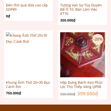
Đèn thờ quả dứa cao cấp
Tượng Vạn Sự Tùy Duyên
GDF89
Để Ô Tô, Bàn Làm Việc
KT76
0
₫
350.000
₫
-20%
Khung Ảnh Thờ 20×30 Đục
Hộp Đựng Bánh Kẹo Phúc
Cánh Rơi
Lộc Thọ Thếp Vàng QP08
Giá
399.000
₫
Giá
750.000
₫
500.000
₫
gốc
hiện
là:
tại
500.000₫.
là:
399.000