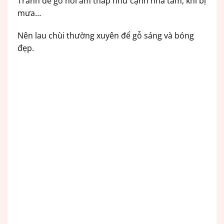
Tránh để gỗ nơi ẩm thấp như cạnh nhà tắm, khi bị
mưa…
Nên lau chùi thường xuyên để gỗ sáng và bóng
đẹp.