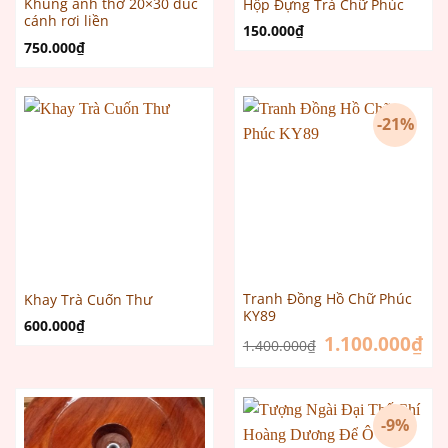
Khung ảnh thờ 20×30 đúc
Hộp Đựng Trà Chữ Phúc
cánh rơi liền
150.000
₫
750.000
₫
-21%
Tranh Đồng Hồ Chữ Phúc
Khay Trà Cuốn Thư
KY89
600.000
₫
Giá
1.100.000
₫
Giá
1.400.000
₫
gốc
hiệ
là:
tại
1.400.000₫.
là:
1.1
-9%