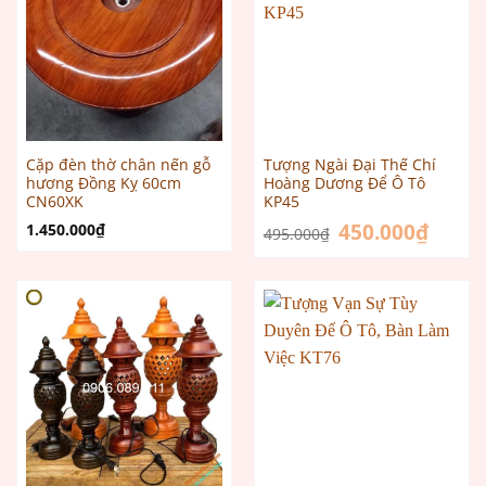
Cặp đèn thờ chân nến gỗ
Tượng Ngài Đại Thế Chí
hương Đồng Kỵ 60cm
Hoàng Dương Để Ô Tô
CN60XK
KP45
Giá
450.000
₫
Giá
1.450.000
₫
495.000
₫
gốc
hiện
là:
tại
495.000₫.
là:
450.000