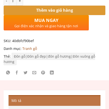
Thêm vào giỏ hàng
MUA NGAY
Gọi điện xác nhận và giao hàng tận nơi
SKU:
40dbfcf90bef
Danh mục:
Tranh gỗ
Thẻ:
Đôn gỗ|Đôn gỗ đẹp|đôn gỗ hương|Đôn vuông gỗ
hương
Mô tả