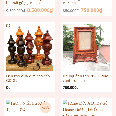
ba mái gỗ gụ BT127
Bí KO91
Giá
8.500.000
₫
Giá
Giá
750.000
₫
Giá
9.500.000
₫
850.000
₫
gốc
hiện
gốc
hiện
là:
tại
là:
tại
9.500.000₫.
là:
850.000₫.
là:
8.500.000₫.
750.000
Đèn thờ quả dứa cao cấp
Khung ảnh thờ 20×30 đúc
GDF89
cánh rơi liền
0
₫
750.000
₫
-3%