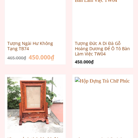
Tượng Ngài Hư Không
Tượng Đức A Di Đà Gỗ
Tạng TB74
Hoàng Dương Để Ô Tô Bàn
Làm Việc TW04
Giá
450.000
₫
Giá
465.000
₫
gốc
hiện
450.000
₫
là:
tại
465.000₫.
là:
450.000₫.