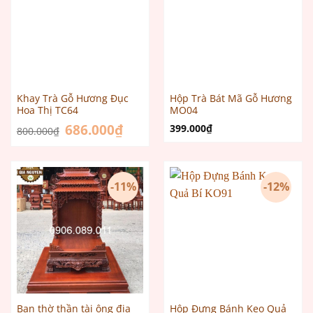
Khay Trà Gỗ Hương Đục
Hộp Trà Bát Mã Gỗ Hương
Hoa Thị TC64
MO04
Giá
686.000
₫
Giá
399.000
₫
800.000
₫
gốc
hiện
là:
tại
800.000₫.
là:
686.000₫.
-11%
-12%
Ban thờ thần tài ông địa
Hộp Đựng Bánh Kẹo Quả