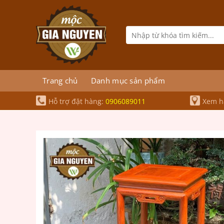
Bỏ
qua
nội
Tìm
kiếm:
dung
Trang chủ
Danh mục sản phẩm
Hỗ trợ đặt hàng:
0906089011
Xem hà