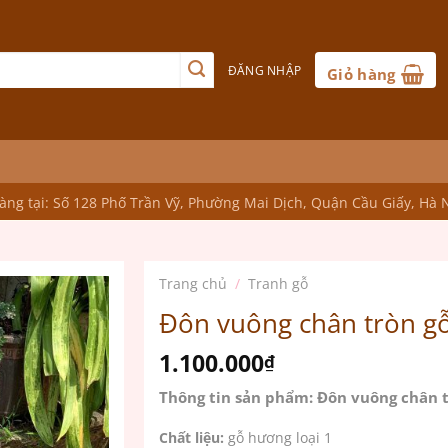
ĐĂNG NHẬP
Giỏ hàng
ng tại: Số 128 Phố Trần Vỹ, Phường Mai Dịch, Quận Cầu Giấy, Hà 
Trang chủ
/
Tranh gỗ
Đôn vuông chân tròn g
1.100.000
₫
Thông tin sản phẩm: Đôn vuông chân 
Chất liệu:
gỗ hương loại 1