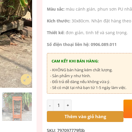
Màu sắc:
màu cánh gián, phun sơn PU nhã
Kích thước:
30x80cm. Nhận đặt hàng theo 
Thiết kế:
đơn giản, tinh tế và sang trọng.
Số điện thoại liên hệ: 0906.089.011
CAM KẾT KHI BÁN HÀNG:
- KHÔNG bán hàng kém chất lượng.
- Sản phẩm y như hình.
- Đổi trả dễ dàng nếu không vừa ý.
- Sẽ có mặt tại nhà bạn từ 1-5 ngày làm việc.
Số lượng
Thêm vào giỏ hàng
SKU:
797097779f0b