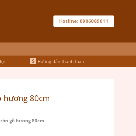
Hotline: 0906089011
Nội
Hướng dẫn thanh toán
ỗ hương 80cm
tròn gỗ hương 80cm