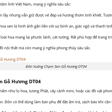
tâm linh Việt Nam, mang ý nghĩa sâu sắc:
n lầy nhưng vẫn giữ được vẻ đẹp và hương thơm tinh khiết. Tượng
 hoa sen là hình ảnh gắn liền với sự bình an, giác ngộ và thanh tịn
ài hoa mang lại phước lành, cát tường. Rất phù hợp để trang trí
đồ nội thất mà còn mang ý nghĩa phong thủy sâu sắc.
Đôn Vuông Chạm Sen Gỗ Hương DT04
en Gỗ Hương DT04
 phẩm như lọ hoa, tượng Phật, cây cảnh mini, hoặc các đồ vật phon
n. Đôn có thể dùng làm bàn phụ để đặt ấm trà, sách báo khi cần t