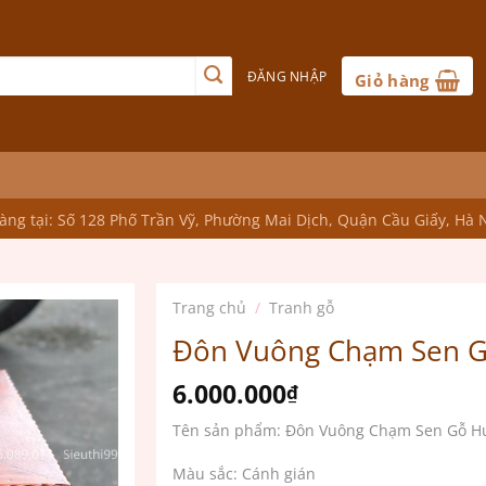
ĐĂNG NHẬP
Giỏ hàng
ng tại: Số 128 Phố Trần Vỹ, Phường Mai Dịch, Quận Cầu Giấy, Hà 
Trang chủ
/
Tranh gỗ
Đôn Vuông Chạm Sen 
6.000.000
₫
Tên sản phẩm: Đôn Vuông Chạm Sen Gỗ H
Màu sắc: Cánh gián