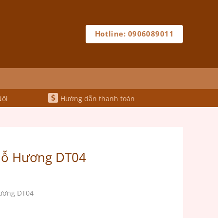
Hotline: 0906089011
Nội
Hướng dẫn thanh toán
Gỗ Hương DT04
ương DT04