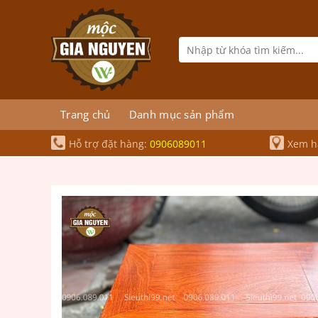
Bỏ
qua
nội
Tìm
kiếm:
dung
Trang chủ
Danh mục sản phẩm
Hỗ trợ đặt hàng:
0906089011
Xem hà