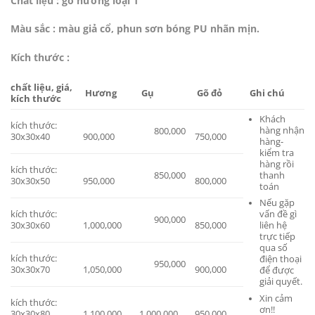
Chất liệu : gỗ hương loại 1
Màu sắc : màu giả cổ, phun sơn bóng PU nhãn mịn.
Kích thước :
chất liệu, giá,
Hương
Gụ
Gõ đỏ
Ghi chú
kích thước
Khách
kích thước:
hàng nhận
800,000
30x30x40
900,000
750,000
hàng-
kiểm tra
hàng rồi
kích thước:
850,000
thanh
30x30x50
950,000
800,000
toán
Nếu gặp
kích thước:
vấn đề gì
900,000
30x30x60
1,000,000
850,000
liên hệ
trực tiếp
qua số
kích thước:
điện thoại
950,000
30x30x70
1,050,000
900,000
để được
giải quyết.
Xin cảm
kích thước:
ơn!!
30x30x80
1,100,000
1,000,000
950,000