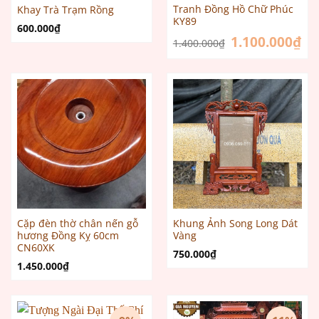
Tranh Đồng Hồ Chữ Phúc
Khay Trà Trạm Rồng
KY89
600.000
₫
Giá
1.100.000
₫
Giá
1.400.000
₫
gốc
hiệ
là:
tại
1.400.000₫.
là:
1.1
Cặp đèn thờ chân nến gỗ
Khung Ảnh Song Long Dát
hương Đồng Kỵ 60cm
Vàng
CN60XK
750.000
₫
1.450.000
₫