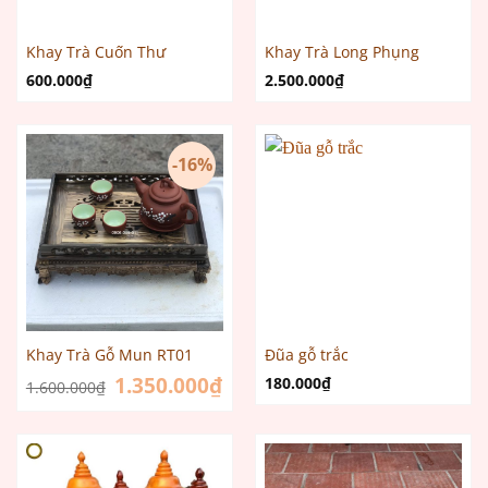
Khay Trà Cuốn Thư
Khay Trà Long Phụng
600.000
₫
2.500.000
₫
-16%
Khay Trà Gỗ Mun RT01
Đũa gỗ trắc
Giá
1.350.000
₫
Giá
180.000
₫
1.600.000
₫
gốc
hiện
là:
tại
1.600.000₫.
là:
1.350.000₫.