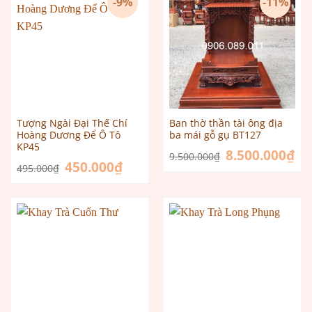
-9%
-11%
Tượng Ngài Đại Thế Chí
Ban thờ thần tài ông địa
Hoàng Dương Để Ô Tô
ba mái gỗ gụ BT127
KP45
Giá
8.500.000
₫
Giá
9.500.000
₫
gốc
hiệ
Giá
450.000
₫
Giá
495.000
₫
là:
tại
gốc
hiện
9.500.000₫.
là:
là:
tại
8.5
495.000₫.
là:
450.000₫.