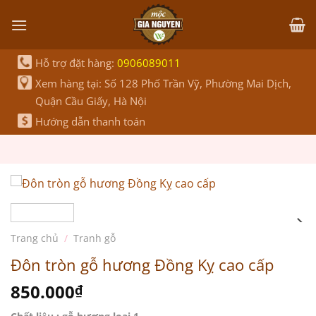
Bỏ
qua
nội
dung
Hỗ trợ đặt hàng:
0906089011
Xem hàng tại: Số 128 Phố Trần Vỹ, Phường Mai Dịch,
Quận Cầu Giấy, Hà Nội
Hướng dẫn thanh toán
Trang chủ
/
Tranh gỗ
Đôn tròn gỗ hương Đồng Kỵ cao cấp
850.000
₫