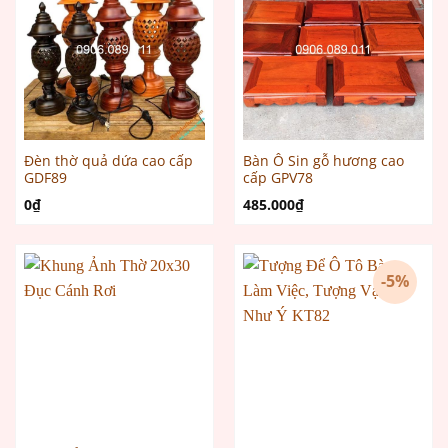
Đèn thờ quả dứa cao cấp
Bàn Ô Sin gỗ hương cao
GDF89
cấp GPV78
0
₫
485.000
₫
-5%