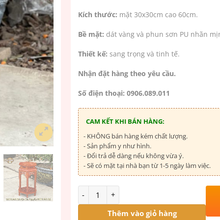
Kích thước:
mặt 30x30cm cao 60cm.
Bề mặt:
dát vàng và phun sơn PU nhãn mị
Thiết kế:
sang trọng và tinh tế.
Nhận đặt hàng theo yêu cầu.
Số điện thoại: 0906.089.011
CAM KẾT KHI BÁN HÀNG:
- KHÔNG bán hàng kém chất lượng.
- Sản phẩm y như hình.
- Đổi trả dễ dàng nếu không vừa ý.
- Sẽ có mặt tại nhà bạn từ 1-5 ngày làm việc.
Số lượng
Thêm vào giỏ hàng