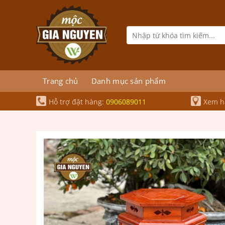
Bỏ
qua
nội
Tìm
kiếm:
dung
Trang chủ
Danh mục sản phẩm
Hỗ trợ đặt hàng:
0906089011
Xem hà