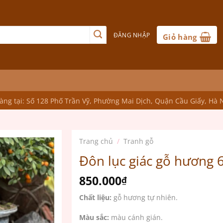
ĐĂNG NHẬP
Giỏ hàng
ng tại: Số 128 Phố Trần Vỹ, Phường Mai Dịch, Quận Cầu Giấy, Hà 
Trang chủ
/
Tranh gỗ
Đôn lục giác gỗ hương
850.000
₫
Chất liệu:
gỗ hương tự nhiên.
Màu sắc:
màu cánh gián.