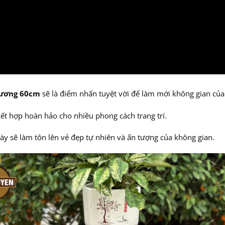
hương 60cm
sẽ là điểm nhấn tuyệt vời để làm mới không gian của
ết hợp hoàn hảo cho nhiều phong cách trang trí.
này sẽ làm tôn lên vẻ đẹp tự nhiên và ấn tượng của không gian.