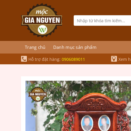
Bỏ
qua
nội
Tìm
kiếm:
dung
Trang chủ
Danh mục sản phẩm
Hỗ trợ đặt hàng:
0906089011
Xem hà