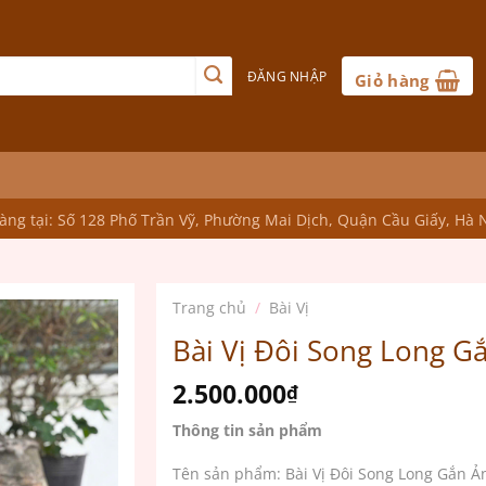
ĐĂNG NHẬP
Giỏ hàng
ng tại: Số 128 Phố Trần Vỹ, Phường Mai Dịch, Quận Cầu Giấy, Hà 
Trang chủ
/
Bài Vị
Bài Vị Đôi Song Long 
2.500.000
₫
Thông tin sản phẩm
Tên sản phẩm: Bài Vị Đôi Song Long Gắn 