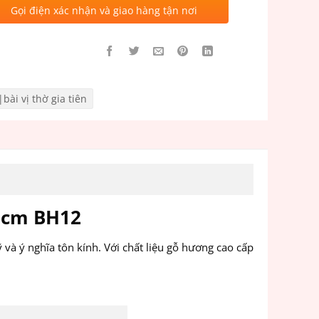
Gọi điện xác nhận và giao hàng tận nơi
|bài vị thờ gia tiên
8 cm BH12
và ý nghĩa tôn kính. Với chất liệu gỗ hương cao cấp