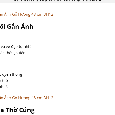
Đôi Gắn Ảnh
 và vẻ đẹp tự nhiên
àn thờ gia tiên
truyền thống
n thờ
 khuất
óa Thờ Cúng