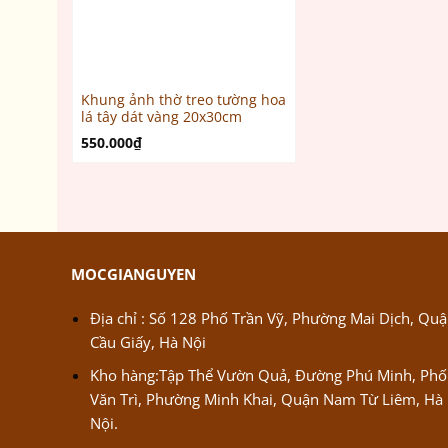
Khung ảnh thờ treo tường hoa
lá tây dát vàng 20x30cm
550.000
₫
MOCGIANGUYEN
Địa chỉ : Số 128 Phố Trần Vỹ, Phường Mai Dịch, Qu
Cầu Giấy, Hà Nội
Kho hàng:Tập Thể Vườn Quả, Đường Phú Minh, Phố
Văn Trì, Phường Minh Khai, Quận Nam Từ Liêm, Hà
Nội.