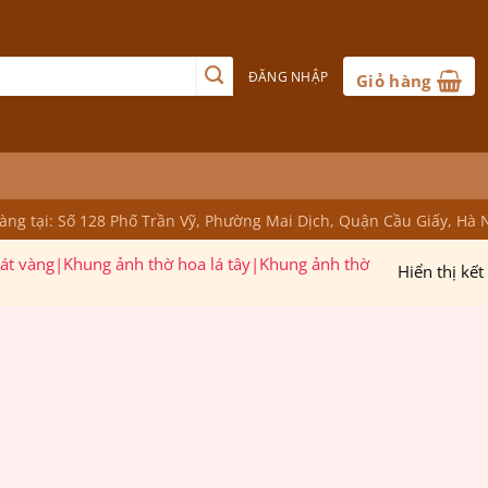
ĐĂNG NHẬP
Giỏ hàng
ng tại: Số 128 Phố Trần Vỹ, Phường Mai Dịch, Quận Cầu Giấy, Hà 
 vàng|Khung ảnh thờ hoa lá tây|Khung ảnh thờ
Hiển thị kế