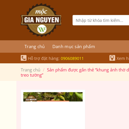
Bỏ
qua
nội
Tìm
kiếm:
dung
Trang chủ
Danh mục sản phẩm
Hỗ trợ đặt hàng:
0906089011
Xem hà
Trang chủ
/
Sản phẩm được gắn thẻ “khung ảnh thờ dát
treo tường”