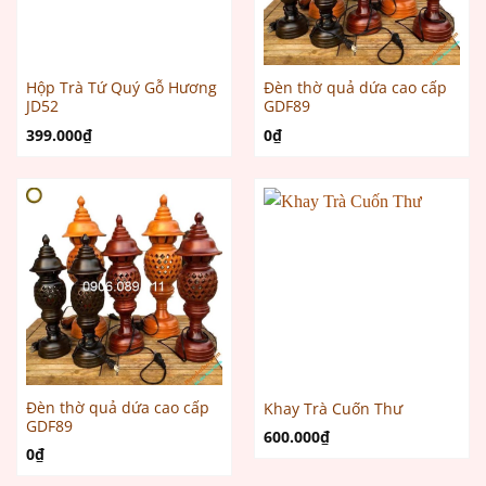
Hộp Trà Tứ Quý Gỗ Hương
Đèn thờ quả dứa cao cấp
JD52
GDF89
399.000
₫
0
₫
Đèn thờ quả dứa cao cấp
Khay Trà Cuốn Thư
GDF89
600.000
₫
0
₫