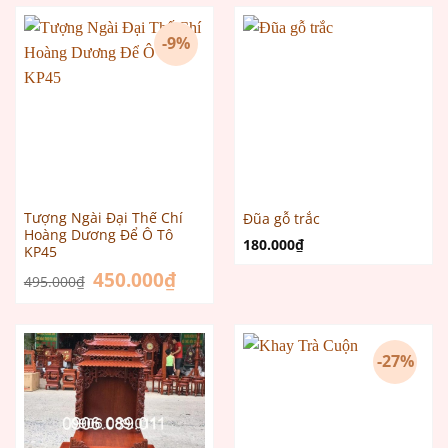
1.100.000₫.
-9%
Tượng Ngài Đại Thế Chí
Đũa gỗ trắc
Hoàng Dương Để Ô Tô
180.000
₫
KP45
Giá
450.000
₫
Giá
495.000
₫
gốc
hiện
là:
tại
495.000₫.
là:
450.000₫.
-27%