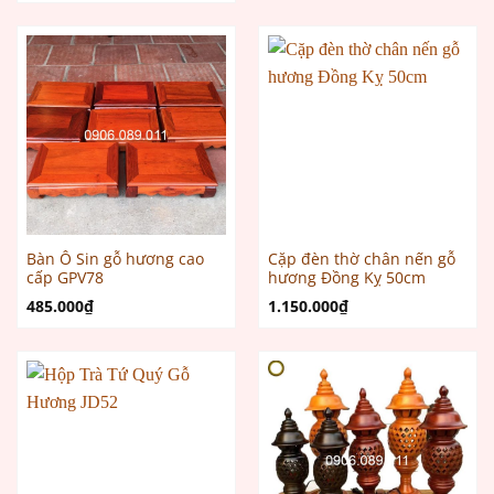
là:
tại
299.000
9.500.000₫.
là:
8.500.000₫.
Bàn Ô Sin gỗ hương cao
Cặp đèn thờ chân nến gỗ
cấp GPV78
hương Đồng Kỵ 50cm
485.000
₫
1.150.000
₫