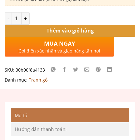
Số lượng
Thêm vào giỏ hàng
MUA NGAY
Gọi điện xác nhận và giao hàng tận nơi
SKU:
30b00f8a4133
Danh mục:
Tranh gỗ
Mô tả
Hướng dẫn thanh toán: