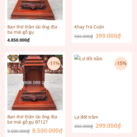
Ban thờ thần tài ông địa
Khay Trà Cuộn
ba mái gỗ gụ
Giá
399.000
₫
Giá
550.000
₫
gốc
hiện
4.850.000
₫
là:
tại
550.000₫.
là:
399.000
-11%
-15%
Ban thờ thần tài ông địa
Lư đốt trầm
ba mái gỗ gụ BT127
Giá
299.000
₫
Giá
350.000
₫
gốc
hiện
Giá
8.500.000
₫
Giá
9.500.000
₫
là:
tại
gốc
hiện
350.000₫.
là: