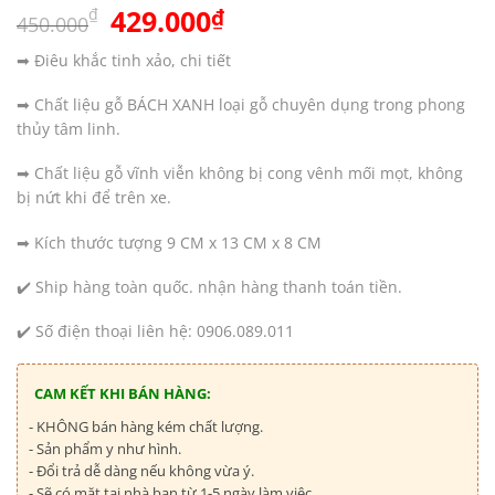
Giá
Giá
429.000
₫
₫
450.000
gốc
hiện
➡ Điêu khắc tinh xảo, chi tiết
là:
tại
450.000₫.
là:
➡ Chất liệu gỗ BÁCH XANH loại gỗ chuyên dụng trong phong
429.000₫.
thủy tâm linh.
➡ Chất liệu gỗ vĩnh viễn không bị cong vênh mối mọt, không
bị nứt khi để trên xe.
➡ Kích thước tượng 9 CM x 13 CM x 8 CM
✔️ Ship hàng toàn quốc. nhận hàng thanh toán tiền.
✔️ Số điện thoại liên hệ: 0906.089.011
CAM KẾT KHI BÁN HÀNG:
- KHÔNG bán hàng kém chất lượng.
- Sản phẩm y như hình.
- Đổi trả dễ dàng nếu không vừa ý.
- Sẽ có mặt tại nhà bạn từ 1-5 ngày làm việc.