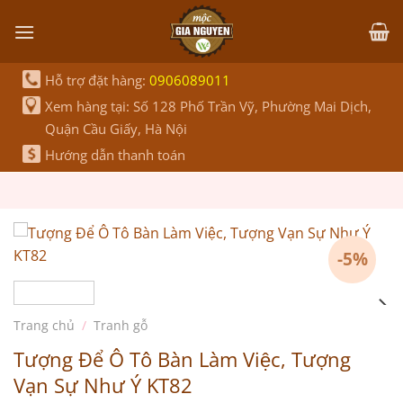
Bỏ
qua
nội
dung
Hỗ trợ đặt hàng:
0906089011
Xem hàng tại: Số 128 Phố Trần Vỹ, Phường Mai Dịch,
Quận Cầu Giấy, Hà Nội
Hướng dẫn thanh toán
-5%
Trang chủ
/
Tranh gỗ
Tượng Để Ô Tô Bàn Làm Việc, Tượng
Vạn Sự Như Ý KT82