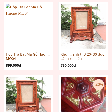
Hộp Trà Bát Mã Gỗ Hương
Khung ảnh thờ 20×30 đúc
MO04
cánh rơi liền
399.000
₫
750.000
₫
-20%