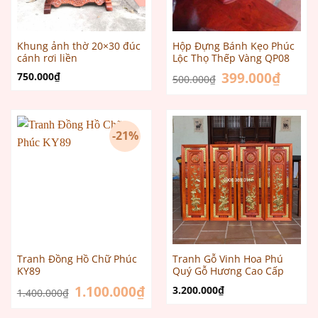
Khung ảnh thờ 20×30 đúc
Hộp Đựng Bánh Kẹo Phúc
cánh rơi liền
Lộc Thọ Thếp Vàng QP08
Giá
399.000
₫
Giá
750.000
₫
500.000
₫
gốc
hiện
là:
tại
500.000₫.
là:
399.000
-21%
Tranh Đồng Hồ Chữ Phúc
Tranh Gỗ Vinh Hoa Phú
KY89
Quý Gỗ Hương Cao Cấp
Giá
1.100.000
₫
Giá
3.200.000
₫
1.400.000
₫
gốc
hiện
là:
tại
1.400.000₫.
là: