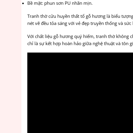
Bề mặt: phun sơn PU nhãn mịn.
Tranh thờ cửu huyền thất tổ gỗ hương là biểu tượng
nét vẽ đều tỏa sáng với vẻ đẹp truyền thống và sức 
Với chất liệu gỗ hương quý hiếm, tranh thờ không c
chỉ là sự kết hợp hoàn hảo giữa nghệ thuật và tôn 