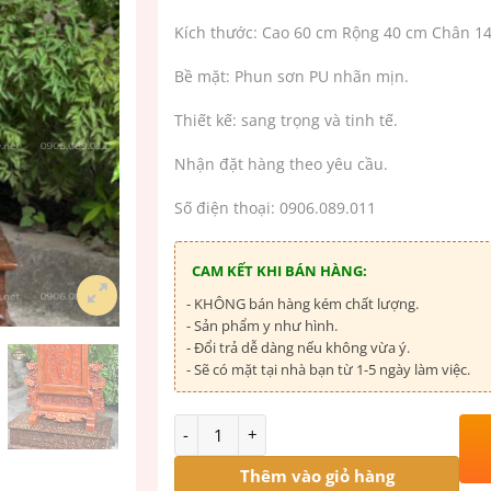
Kích thước: Cao 60 cm Rộng 40 cm Chân 1
Bề mặt: Phun sơn PU nhãn mịn.
Thiết kế: sang trọng và tinh tế.
Nhận đặt hàng theo yêu cầu.
Số điện thoại: 0906.089.011
CAM KẾT KHI BÁN HÀNG:
- KHÔNG bán hàng kém chất lượng.
- Sản phẩm y như hình.
- Đổi trả dễ dàng nếu không vừa ý.
- Sẽ có mặt tại nhà bạn từ 1-5 ngày làm việc.
Số lượng
Thêm vào giỏ hàng