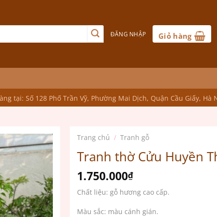
ĐĂNG NHẬP
Giỏ hàng
ng tại: Số 128 Phố Trần Vỹ, Phường Mai Dịch, Quận Cầu Giấy, Hà 
Trang chủ
/
Tranh gỗ
Tranh thờ Cửu Huyền T
1.750.000
₫
Chất liệu: gỗ hương cao cấp.
Màu sắc: màu cánh gián.