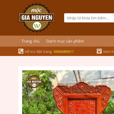
Bỏ
qua
nội
Tìm
kiếm:
dung
Trang chủ
Danh mục sản phẩm
Hỗ trợ đặt hàng:
0906089011
Xem hà