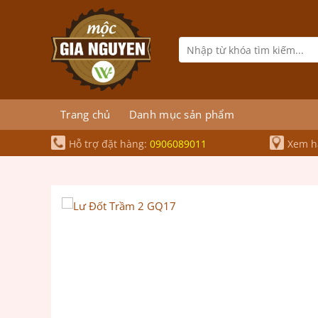
Bỏ
qua
nội
Tìm
kiếm:
dung
Trang chủ
Danh mục sản phẩm
Hỗ trợ đặt hàng:
0906089011
Xem hà