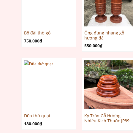
Ống đựng nhang gỗ
Bộ đài thờ gỗ
hương đá
750.000
₫
550.000
₫
Kỷ Tròn Gỗ Hương
Đũa thờ quạt
Nhiều Kích Thước JP89
180.000
₫