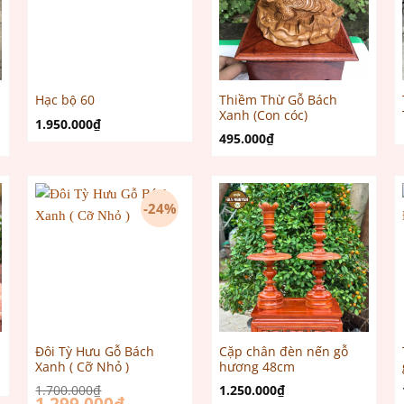
Thiềm Thừ Gỗ Bách
Hạc bộ 60
Xanh (Con cóc)
1.950.000
₫
495.000
₫
-24%
Đôi Tỳ Hưu Gỗ Bách
Cặp chân đèn nến gỗ
Xanh ( Cỡ Nhỏ )
hương 48cm
1.700.000
₫
1.250.000
₫
Giá
Giá