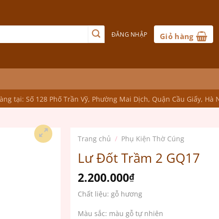
ĐĂNG NHẬP
Giỏ hàng
ng tại: Số 128 Phố Trần Vỹ, Phường Mai Dịch, Quận Cầu Giấy, Hà 
Trang chủ
/
Phụ Kiện Thờ Cúng
Lư Đốt Trầm 2 GQ17
2.200.000
₫
Chất liệu: gỗ hương
Màu sắc: màu gỗ tự nhiên