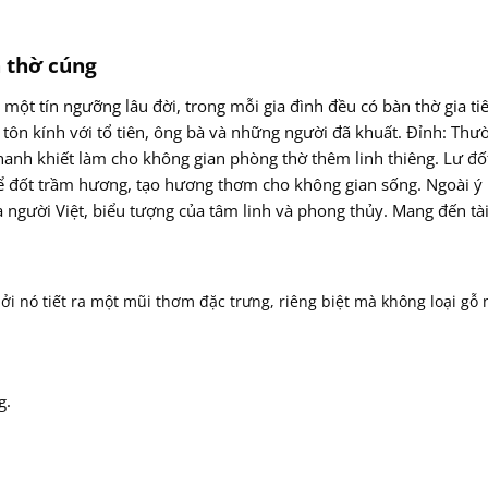
 thờ cúng
 một tín ngưỡng lâu đời, trong mỗi gia đình đều có bàn thờ gia ti
 tôn kính với tổ tiên, ông bà và những người đã khuất. Đỉnh: Th
nh khiết làm cho không gian phòng thờ thêm linh thiêng. Lư đốt
 đốt trầm hương, tạo hương thơm cho không gian sống. Ngoài ý ng
gười Việt, biểu tượng của tâm linh và phong thủy. Mang đến tài, lô
ởi nó tiết ra một mũi thơm đặc trưng, riêng biệt mà không loại gỗ 
g.