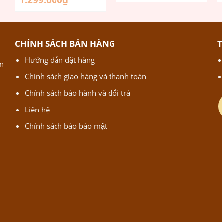
1.299.000
₫
gốc
hiện
là:
tại
1.700.000₫.
là:
1.299.000₫.
CHÍNH SÁCH BÁN HÀNG
Hướng dẫn đặt hàng
ận
Chính sách giao hàng và thanh toán
Chính sách bảo hành và đổi trả
Liên hệ
Chính sách bảo bảo mật