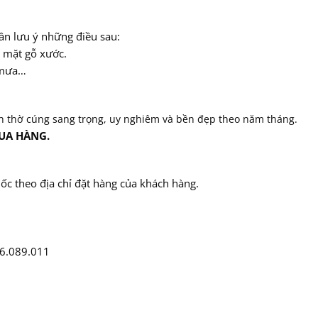
n lưu ý những điều sau:
m mặt gỗ xước.
 mưa…
.
n thờ cúng sang trọng, uy nghiêm và bền đẹp theo năm tháng.
UA HÀNG.
uốc theo địa chỉ đặt hàng của khách hàng.
06.089.011