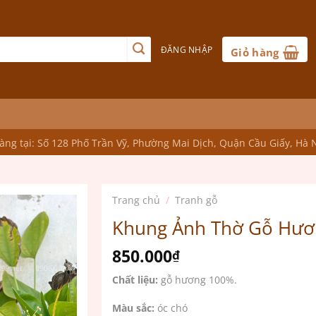
ĐĂNG NHẬP
Giỏ hàng
ng tại: Số 128 Phố Trần Vỹ, Phường Mai Dịch, Quận Cầu Giấy, Hà 
Trang chủ
/
Tranh gỗ
Khung Ảnh Thờ Gỗ Hươ
850.000
₫
Chất liệu:
gỗ hương 100%.
Màu sắc:
óc chó