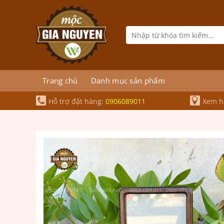
Bỏ
qua
nội
Tìm
kiếm:
dung
Trang chủ
Danh mục sản phẩm
Hỗ trợ đặt hàng:
0906089011
Xem hà