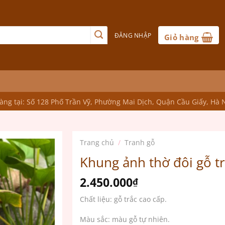
ĐĂNG NHẬP
Giỏ hàng
ng tại: Số 128 Phố Trần Vỹ, Phường Mai Dịch, Quận Cầu Giấy, Hà 
Trang chủ
/
Tranh gỗ
Khung ảnh thờ đôi gỗ t
2.450.000
₫
Chất liệu: gỗ trắc cao cấp.
Màu sắc: màu gỗ tự nhiên.