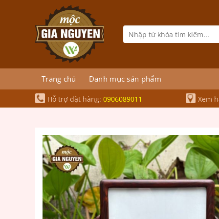
Bỏ
qua
nội
Tìm
kiếm:
dung
Trang chủ
Danh mục sản phẩm
Hỗ trợ đặt hàng:
0906089011
Xem hà