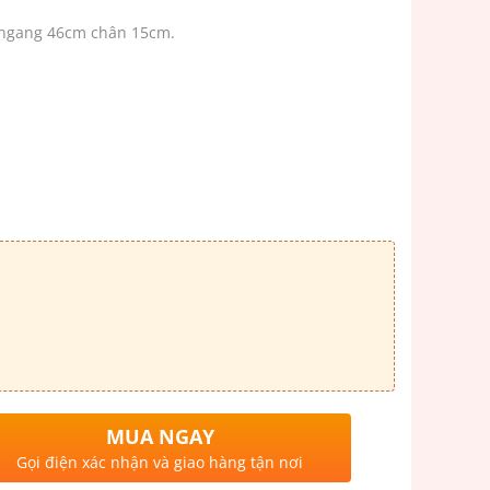
m ngang 46cm chân 15cm.
MUA NGAY
Gọi điện xác nhận và giao hàng tận nơi