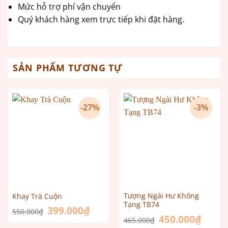
Mức hỗ trợ phí vận chuyển
Quý khách hàng xem trực tiếp khi đặt hàng.
SẢN PHẨM TƯƠNG TỰ
-27%
-3%
Tượng Ngài Hư Không
Khay Trà Cuộn
Tạng TB74
Giá
399.000
₫
Giá
550.000
₫
gốc
hiện
Giá
450.000
₫
Giá
465.000
₫
là:
tại
gốc
hiện