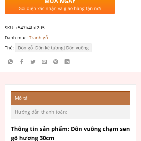
MUA NGAY
Gọi điện xác nhận và giao hàng tận nơi
SKU:
c547b4fbf2d5
Danh mục:
Tranh gỗ
Thẻ:
Đôn gỗ|Đôn kê tượng|Đôn vuông
Mô tả
Hướng dẫn thanh toán:
Thông tin sản phẩm: Đôn vuông chạm sen
gỗ hương 30cm