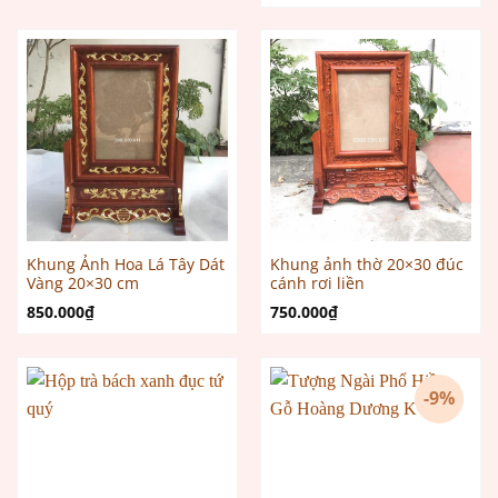
550.000₫.
là:
là:
tại
399.000₫.
465.000₫.
là:
450.000
Khung Ảnh Hoa Lá Tây Dát
Khung ảnh thờ 20×30 đúc
Vàng 20×30 cm
cánh rơi liền
850.000
₫
750.000
₫
-9%