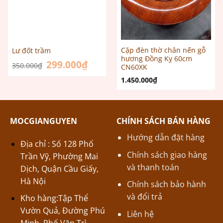
Cặp đèn thờ chân nến gỗ
Lư đốt trầm
hương Đồng Kỵ 60cm
Giá
299.000
₫
Giá
350.000
₫
CN60XK
gốc
hiện
là:
tại
1.450.000
₫
350.000₫.
là:
299.000₫.
MOCGIANGUYEN
CHÍNH SÁCH BÁN HÀNG
Hướng dẫn đặt hàng
Địa chỉ : Số 128 Phố
Chính sách giao hàng
Trần Vỹ, Phường Mai
và thanh toán
Dịch, Quận Cầu Giấy,
Hà Nội
Chính sách bảo hành
và đổi trả
Kho hàng:Tập Thể
Vườn Quả, Đường Phú
Liên hệ