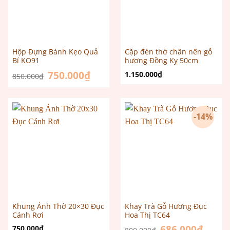
Hộp Đựng Bánh Kẹo Quả
Cặp đèn thờ chân nến gỗ
Bí KO91
hương Đồng Kỵ 50cm
Giá
750.000
₫
Giá
1.150.000
₫
850.000
₫
gốc
hiện
là:
tại
850.000₫.
là:
750.000₫.
-14%
Khung Ảnh Thờ 20×30 Đục
Khay Trà Gỗ Hương Đục
Cánh Rơi
Hoa Thị TC64
Giá
686.000
₫
Giá
750.000
₫