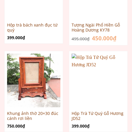
Hộp trà bách xanh đục tứ
Tượng Ngài Phổ Hiền Gỗ
quý
Hoàng Dương KY78
Giá
450.000
₫
Giá
399.000
₫
495.000
₫
gốc
hiện
là:
tại
495.000₫.
là:
450.000
Khung ảnh thờ 20×30 đúc
Hộp Trà Tứ Quý Gỗ Hương
cánh rơi liền
JD52
750.000
₫
399.000
₫