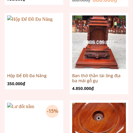
800.000
₫
gốc
hiện
là:
tại
800.000₫.
là:
686.000
Ban thờ thần tài ông địa
Hộp Để Đồ Đa Năng
ba mái gỗ gụ
350.000
₫
4.850.000
₫
-15%