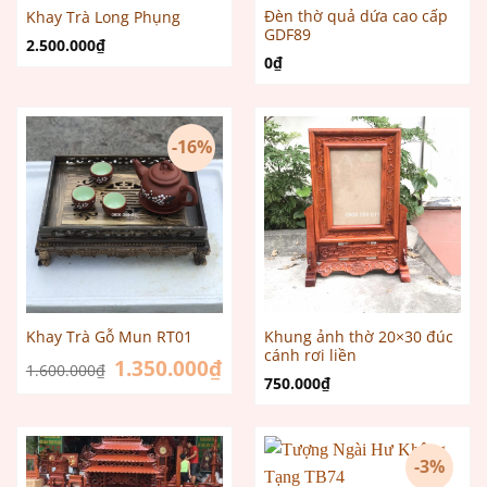
Đèn thờ quả dứa cao cấp
Khay Trà Long Phụng
GDF89
2.500.000
₫
0
₫
-16%
Khung ảnh thờ 20×30 đúc
Khay Trà Gỗ Mun RT01
cánh rơi liền
Giá
1.350.000
₫
Giá
1.600.000
₫
gốc
hiện
750.000
₫
là:
tại
1.600.000₫.
là:
1.350.000₫.
-3%