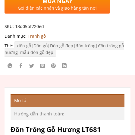
MUA NGAY
Gọi điện xác nhận và giao hàng tận nơi
SKU:
13d05bf720ed
Danh mục:
Tranh gỗ
Thẻ:
dôn gỗ|Đôn gỗ|Đôn gỗ đẹp|đôn trống|đôn trống gỗ
hương|mẫu đôn gỗ đẹp
Mô tả
Hướng dẫn thanh toán:
Đôn Trống Gỗ Hương LT681