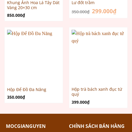
Khung Ảnh Hoa Lá Tây Dát
Lư đốt trầm
Vàng 20×30 cm
Giá
299.000
₫
Giá
350.000
₫
gốc
hiện
850.000
₫
là:
tại
350.000₫.
là:
299.000
Hộp trà bách xanh đục tứ
Hộp Để Đồ Đa Năng
quý
350.000
₫
399.000
₫
MOCGIANGUYEN
CHÍNH SÁCH BÁN HÀNG