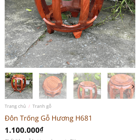
Trang chủ
/
Tranh gỗ
Đôn Trống Gỗ Hương H681
1.100.000
₫