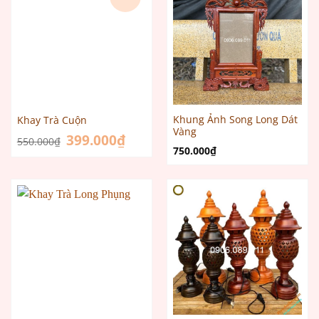
Khung Ảnh Song Long Dát
Khay Trà Cuộn
Vàng
Giá
399.000
₫
Giá
550.000
₫
gốc
hiện
750.000
₫
là:
tại
550.000₫.
là:
399.000₫.