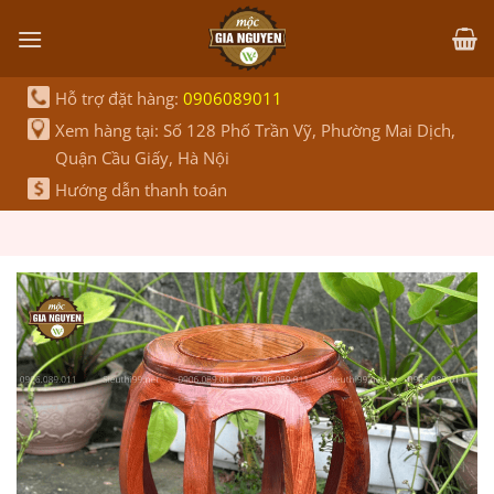
Bỏ
qua
nội
dung
Hỗ trợ đặt hàng:
0906089011
Xem hàng tại: Số 128 Phố Trần Vỹ, Phường Mai Dịch,
Quận Cầu Giấy, Hà Nội
Hướng dẫn thanh toán