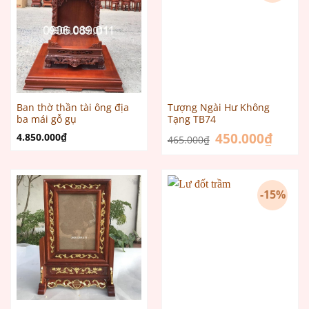
Ban thờ thần tài ông địa
Tượng Ngài Hư Không
ba mái gỗ gụ
Tạng TB74
Giá
450.000
₫
Giá
4.850.000
₫
465.000
₫
gốc
hiện
là:
tại
465.000₫.
là:
450.000
-15%