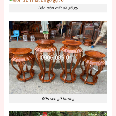
Đôn tròn măt đá gỗ gụ
Đôn sen gỗ hương