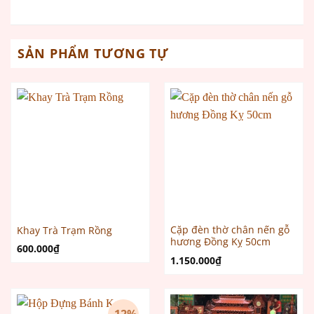
SẢN PHẨM TƯƠNG TỰ
Cặp đèn thờ chân nến gỗ
Khay Trà Trạm Rồng
hương Đồng Kỵ 50cm
600.000
₫
1.150.000
₫