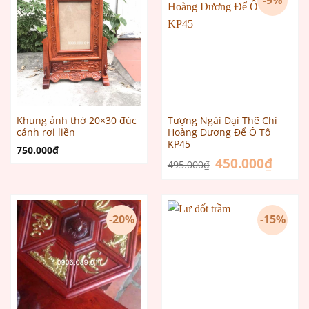
-9%
Khung ảnh thờ 20×30 đúc
Tượng Ngài Đại Thế Chí
cánh rơi liền
Hoàng Dương Để Ô Tô
KP45
750.000
₫
Giá
450.000
₫
Giá
495.000
₫
gốc
hiện
là:
tại
495.000₫.
là:
450.000
-20%
-15%