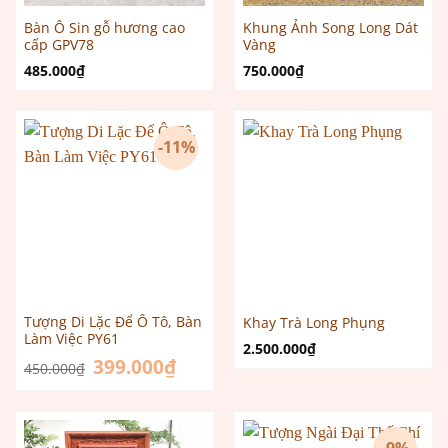
Bàn Ô Sin gỗ hương cao
Khung Ảnh Song Long Dát
cấp GPV78
Vàng
485.000
₫
750.000
₫
-11%
Tượng Di Lặc Để Ô Tô, Bàn
Khay Trà Long Phụng
Làm Việc PY61
2.500.000
₫
Giá
399.000
₫
Giá
450.000
₫
gốc
hiện
là:
tại
450.000₫.
là:
399.000₫.