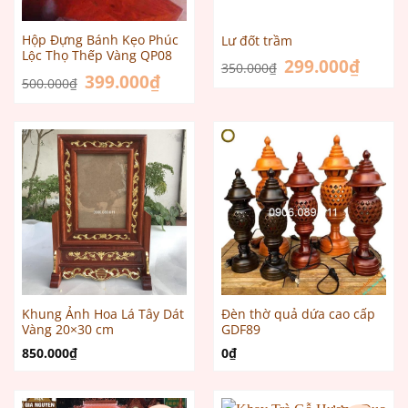
Hộp Đựng Bánh Kẹo Phúc
Lư đốt trầm
Lộc Thọ Thếp Vàng QP08
Giá
299.000
₫
Giá
350.000
₫
gốc
hiện
Giá
399.000
₫
Giá
500.000
₫
là:
tại
gốc
hiện
350.000₫.
là:
là:
tại
299.000
500.000₫.
là:
399.000₫.
Khung Ảnh Hoa Lá Tây Dát
Đèn thờ quả dứa cao cấp
Vàng 20×30 cm
GDF89
850.000
₫
0
₫