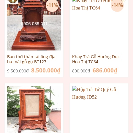
-11%
-14%
Ban thờ thần tài ông địa
Khay Trà Gỗ Hương Đục
ba mái gỗ gụ BT127
Hoa Thị TC64
Giá
8.500.000
₫
Giá
Giá
686.000
₫
Giá
9.500.000
₫
800.000
₫
gốc
hiện
gốc
hiện
là:
tại
là:
tại
9.500.000₫.
là:
800.000₫.
là:
8.500.000₫.
686.000