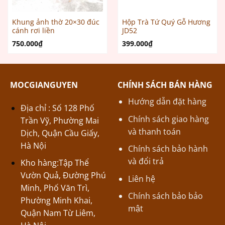
Khung ảnh thờ 20×30 đúc
Hộp Trà Tứ Quý Gỗ Hương
cánh rơi liền
JD52
750.000
₫
399.000
₫
MOCGIANGUYEN
CHÍNH SÁCH BÁN HÀNG
Hướng dẫn đặt hàng
Địa chỉ : Số 128 Phố
Chính sách giao hàng
Trần Vỹ, Phường Mai
và thanh toán
Dịch, Quận Cầu Giấy,
Hà Nội
Chính sách bảo hành
và đổi trả
Kho hàng:Tập Thể
Vườn Quả, Đường Phú
Liên hệ
Minh, Phố Văn Trì,
Chính sách bảo bảo
Phường Minh Khai,
mật
Quận Nam Từ Liêm,