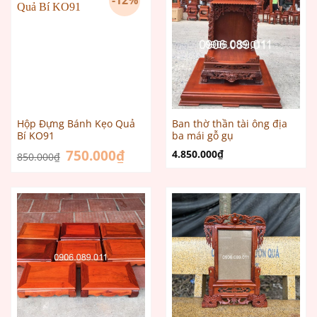
-12%
Hộp Đựng Bánh Kẹo Quả
Ban thờ thần tài ông địa
Bí KO91
ba mái gỗ gụ
Giá
750.000
₫
Giá
4.850.000
₫
850.000
₫
gốc
hiện
là:
tại
850.000₫.
là:
750.000₫.