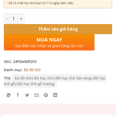
- Sẽ có mặt tại nhà bạn từ 1-5 ngày làm việc.
Số lượng
Thêm vào giỏ hàng
MUA NGAY
Gọi điện xác nhận và giao hàng tận nơi
SKU:
24f56e8df203
Danh mục:
Bộ đồ thờ
Thẻ:
bộ đồ thờ|đôi hạc thờ|đôi hạc thờ dát vàng|đôi hạc
thờ gỗ|đôi hạc thờ gỗ hương