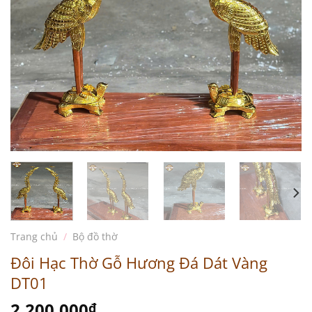
Trang chủ
/
Bộ đồ thờ
Đôi Hạc Thờ Gỗ Hương Đá Dát Vàng
DT01
2.200.000
₫