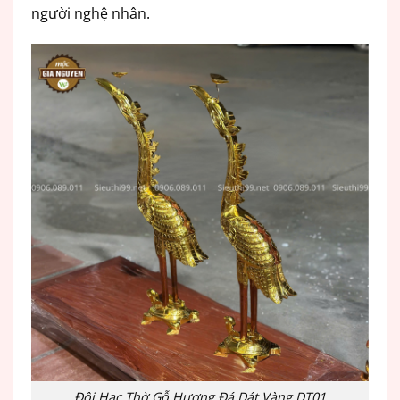
người nghệ nhân.
Đôi Hạc Thờ Gỗ Hương Đá Dát Vàng DT01