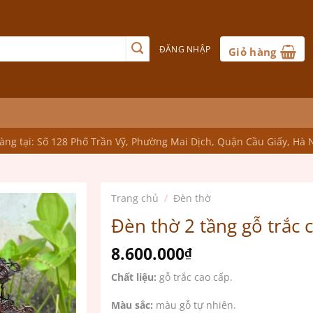
ĐĂNG NHẬP
Giỏ hàng
ng tại: Số 128 Phố Trần Vỹ, Phường Mai Dịch, Quận Cầu Giấy, Hà 
Trang chủ
/
Đèn thờ
Đèn thờ 2 tầng gỗ trắc
8.600.000
₫
Chất liệu:
gỗ trắc cao cấp.
Màu sắc:
màu gỗ tự nhiên.