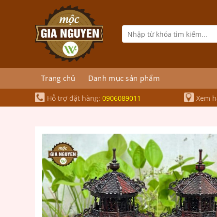
Bỏ
qua
nội
Tìm
kiếm:
dung
Trang chủ
Danh mục sản phẩm
Hỗ trợ đặt hàng:
0906089011
Xem hà