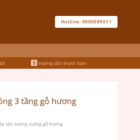
Hotline: 0906089011
Nội
Hướng dẫn thanh toán
ông 3 tầng gỗ hương
tháp văn xương vuông gỗ hương