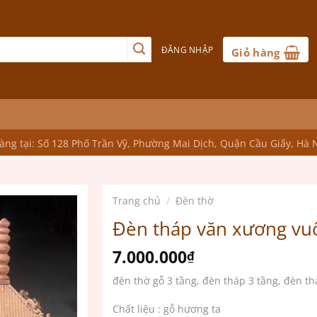
ĐĂNG NHẬP
Giỏ hàng
ng tại: Số 128 Phố Trần Vỹ, Phường Mai Dịch, Quận Cầu Giấy, Hà 
Trang chủ
/
Đèn thờ
Đèn tháp văn xương vu
7.000.000
₫
đèn thờ gỗ 3 tầng, đèn tháp 3 tầng, đèn 
Chất liệu : gỗ hương ta