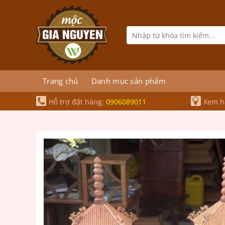
Bỏ
qua
nội
Tìm
kiếm:
dung
Trang chủ
Danh mục sản phẩm
Hỗ trợ đặt hàng:
0906089011
Xem hà