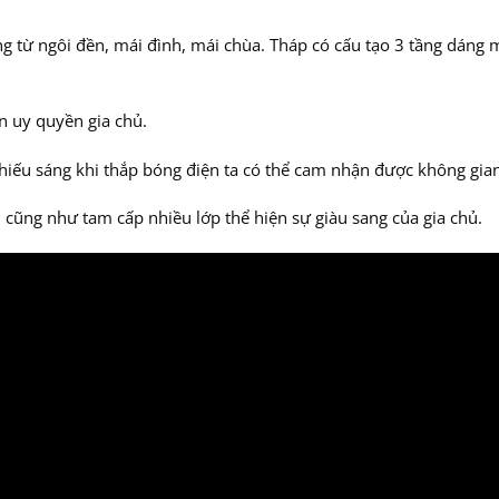
g từ ngôi đền, mái đình, mái chùa. Tháp có cấu tạo 3 tầng dáng 
.
ện uy quyền gia chủ.
iếu sáng khi thắp bóng điện ta có thể cam nhận được không gian 
n cũng như tam cấp nhiều lớp thể hiện sự giàu sang của gia chủ.