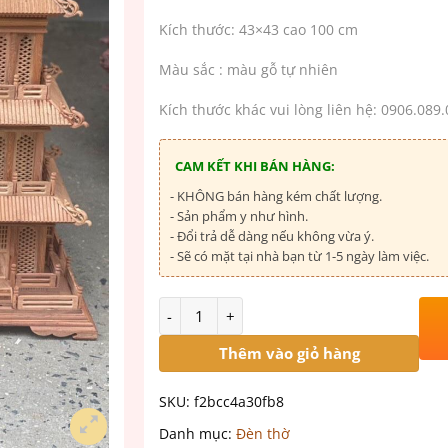
Kích thước: 43×43 cao 100 cm
Màu sắc : màu gỗ tự nhiên
Kích thước khác vui lòng liên hệ: 0906.089
CAM KẾT KHI BÁN HÀNG:
- KHÔNG bán hàng kém chất lượng.
- Sản phẩm y như hình.
- Đổi trả dễ dàng nếu không vừa ý.
- Sẽ có mặt tại nhà bạn từ 1-5 ngày làm việc.
Số lượng
Thêm vào giỏ hàng
SKU:
f2bcc4a30fb8
Danh mục:
Đèn thờ