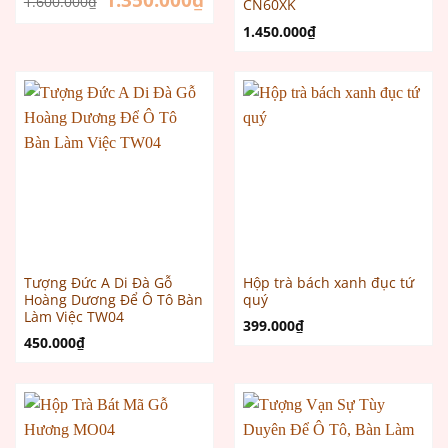
1.350.000
₫
1.600.000
₫
CN60XK
gốc
hiện
là:
tại
1.450.000
₫
1.600.000₫.
là:
1.350.000₫.
Tượng Đức A Di Đà Gỗ
Hộp trà bách xanh đục tứ
Hoàng Dương Để Ô Tô Bàn
quý
Làm Việc TW04
399.000
₫
450.000
₫