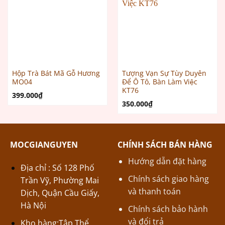
Hộp Trà Bát Mã Gỗ Hương
Tượng Vạn Sự Tùy Duyên
MO04
Để Ô Tô, Bàn Làm Việc
KT76
399.000
₫
350.000
₫
MOCGIANGUYEN
CHÍNH SÁCH BÁN HÀNG
Hướng dẫn đặt hàng
Địa chỉ : Số 128 Phố
Chính sách giao hàng
Trần Vỹ, Phường Mai
và thanh toán
Dịch, Quận Cầu Giấy,
Hà Nội
Chính sách bảo hành
và đổi trả
Kho hàng:Tập Thể