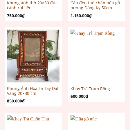
Khung ảnh thờ 20×30 đúc
Cặp đèn thờ chân nến gỗ
cánh rơi liền
hương Đồng Kỵ 50cm
750.000
₫
1.150.000
₫
Khung Ảnh Hoa Lá Tây Dát
Khay Trà Trạm Rồng
Vàng 20×30 cm
600.000
₫
850.000
₫