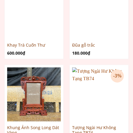
Khay Trà Cuốn Thư
Đũa gỗ trắc
600.000
₫
180.000
₫
-3%
Khung Ảnh Song Long Dát
Tượng Ngài Hư Không
Vàng
Tạng TB74