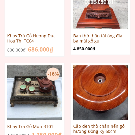
Khay Trà Gỗ Hương Đục
Ban thờ thần tài ông địa
Hoa Thị TC64
ba mái gỗ gụ
Giá
686.000
₫
Giá
4.850.000
₫
800.000
₫
gốc
hiện
là:
tại
800.000₫.
là:
686.000₫.
-16%
Cặp đèn thờ chân nến gỗ
Khay Trà Gỗ Mun RT01
hương Đồng Kỵ 60cm
Giá
Giá